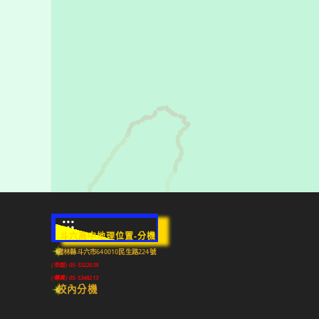
:::
斗六高中地理位置-分機
雲林縣斗六市640010民生路224號
(市話) 05-5322039
(傳真) 05-5348213
校內分機