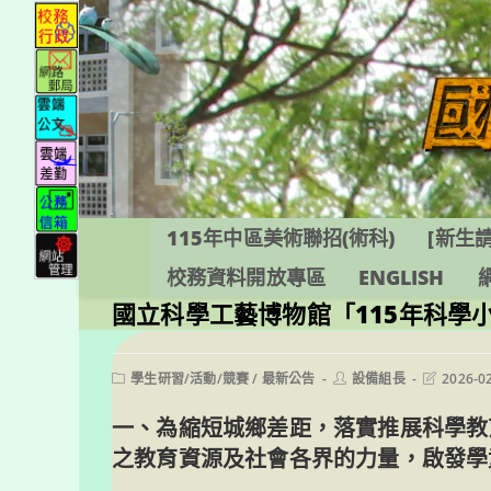
跳
轉
至
主
要
內
容
115年中區美術聯招(術科)
[新生請
校務資料開放專區
ENGLISH
國立科學工藝博物館「115年科學
Post
Post
Post
學生研習/活動/競賽
/
最新公告
設備組長
2026-0
category:
author:
last
modified:
一、為縮短城鄉差距，落實推展科學教
之教育資源及社會各界的力量，啟發學