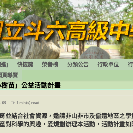
進]
快捷鍵
榮譽榜
分類公告
行政單位
網頁導覽
小樹苗」公益活動計畫
Reading
2-09
1 min(s) read
time:
育並結合社會資源，邀請非山非市及偏遠地區之學
童對科學的興趣，爰規劃辦理本活動，活動計畫如