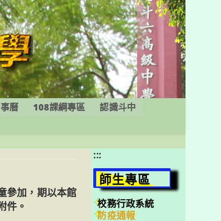
行事曆
108課綱專區
認識斗中
:::
師生專區
童參加，期以本館
校務行政系統
附件。
防疫通報