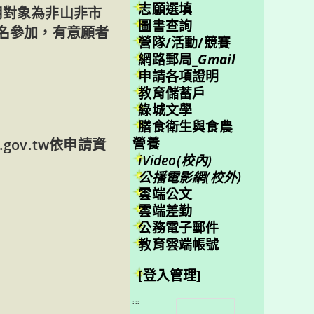
志願選填
用對象為非山非市
圖書查詢
名參加，有意願者
營隊/活動/競賽
網路郵局_
Gmail
申請各項證明
教育儲蓄戶
綠城文學
膳食衛生與食農
營養
.gov.tw依申請資
iVideo(校內)
公播電影網(校外)
雲端公文
雲端差勤
公務電子郵件
教育雲端帳號
[登入管理]
搜
:::