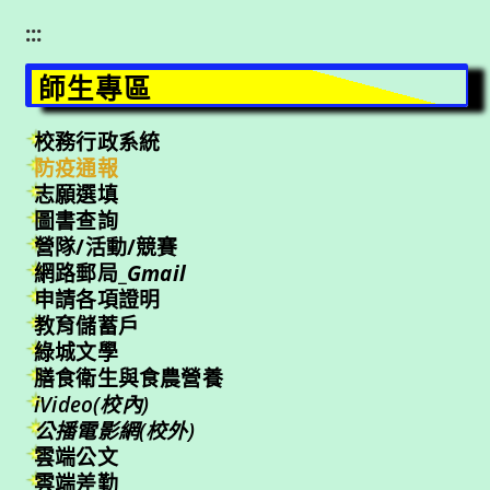
:::
師生專區
校務行政系統
防疫通報
志願選填
圖書查詢
營隊/活動/競賽
網路郵局_
Gmail
申請各項證明
教育儲蓄戶
綠城文學
膳食衛生與食農營養
iVideo(校內)
公播電影網(校外)
雲端公文
雲端差勤