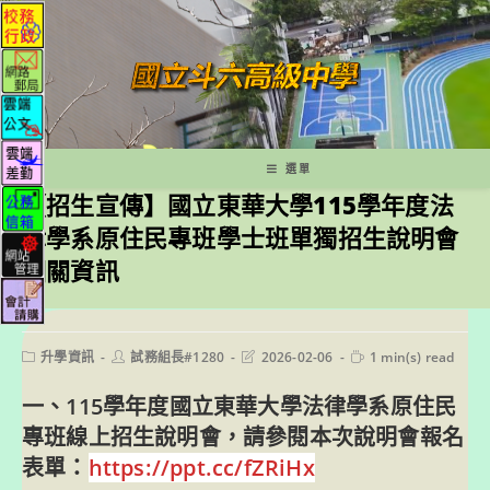
跳
轉
至
主
要
內
容
選單
【招生宣傳】國立東華大學115學年度法
律學系原住民專班學士班單獨招生說明會
相關資訊
Post
Post
Post
Reading
升學資訊
試務組長#1280
2026-02-06
1 min(s) read
category:
author:
last
time:
modified:
一、115學年度國立東華大學法律學系原住民
專班線上招生說明會，請參閱本次說明會報名
表單：
https://ppt.cc/fZRiHx