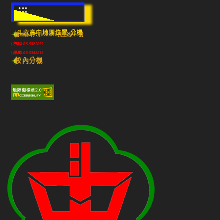
:::
斗六高中地理位置-分機
雲林縣斗六市640010民生路224號
(市話) 05-5322039
(傳真) 05-5348213
校內分機