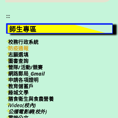
:::
師生專區
校務行政系統
防疫通報
志願選填
圖書查詢
營隊/活動/競賽
網路郵局_
Gmail
申請各項證明
教育儲蓄戶
綠城文學
膳食衛生與食農營養
iVideo(校內)
公播電影網(校外)
雲端公文