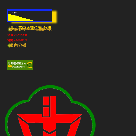
:::
斗六高中地理位置-分機
雲林縣斗六市640010民生路224號
(市話) 05-5322039
(傳真) 05-5348213
校內分機