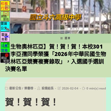
跳
轉
至
主
要
內
容
選單
【生物奧林匹亞】賀！賀！賀！本校301
班李亞孺同學榮獲「2026年中華民國生物
奧林匹亞競賽複賽錄取」，入選國手選訓
決賽名單
Post
Post
Post
Reading
最新公告
/
榮譽榜
設備組長
2026-02-04
0 min(s) read
category:
author:
last
time:
modified:
賀！賀！賀！