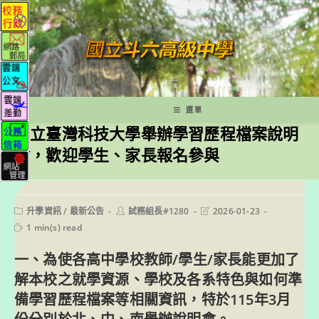
跳
轉
至
主
要
內
容
選單
國立臺灣科技大學舉辦學習歷程檔案說明
會，歡迎學生、家長報名參與
Post
Post
Post
升學資訊
/
最新公告
試務組長#1280
2026-01-23
category:
author:
last
Reading
1 min(s) read
modified:
time:
一、為使各高中學校教師/學生/家長能更加了
解本校之就學資源、學校及各系特色與如何準
備學習歷程檔案等相關資訊，特於115年3月