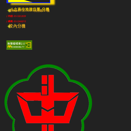
斗六高中地理位置-分機
雲林縣斗六市640010民生路224號
(市話) 05-5322039
(傳真) 05-5348213
校內分機