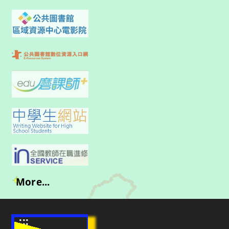
More...
:::