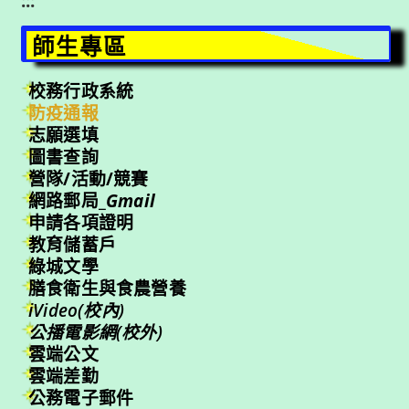
:::
師生專區
校務行政系統
防疫通報
志願選填
圖書查詢
營隊/活動/競賽
網路郵局_
Gmail
申請各項證明
教育儲蓄戶
綠城文學
膳食衛生與食農營養
iVideo(校內)
公播電影網(校外)
雲端公文
雲端差勤
公務電子郵件