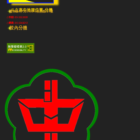
斗六高中地理位置-分機
雲林縣斗六市640010民生路224號
(市話) 05-5322039
(傳真) 05-5348213
校內分機