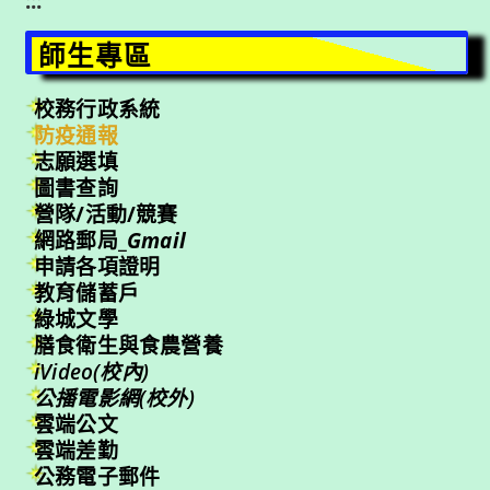
:::
師生專區
校務行政系統
防疫通報
志願選填
圖書查詢
營隊/活動/競賽
網路郵局_
Gmail
申請各項證明
教育儲蓄戶
綠城文學
膳食衛生與食農營養
iVideo(校內)
公播電影網(校外)
雲端公文
雲端差勤
公務電子郵件