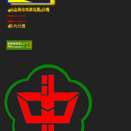
斗六高中地理位置-分機
雲林縣斗六市640010民生路224號
(市話) 05-5322039
(傳真) 05-5348213
校內分機