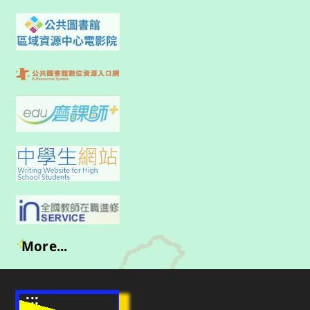
More...
:::