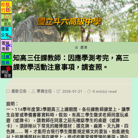
跳
轉
至
主
要
內
容
選單
通知高三任課教師：因應學測考完，高三
上課教學活動注意事項，請查照。
Post
Post
Post
Reading
最新公告
學務主任
2026-01-21
0 min(s) read
category:
author:
last
time:
modified:
說明：
一、114學年度第2學期高三上課期間，各任課教師課堂上，讓學
生自習或準備書審資料時，假如，有高三學生徵求老師同意玩桌
遊（或牌卡），請教師在同意之前先確認學生的桌遊（或牌
卡），須排除以下常見的賭博媒材：撲克牌、麻將、天九牌、四
色牌……. 等。才能符合現行學生奬懲規定條文的要旨，始能避免
以上的賭博媒材出現在課堂上，造成校園常規管理的衝突。請任