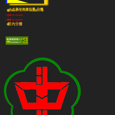
斗六高中地理位置-分機
雲林縣斗六市640010民生路224號
(市話) 05-5322039
(傳真) 05-5348213
校內分機