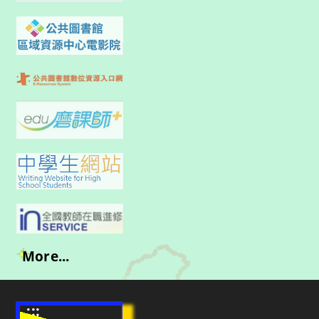
More...
:::