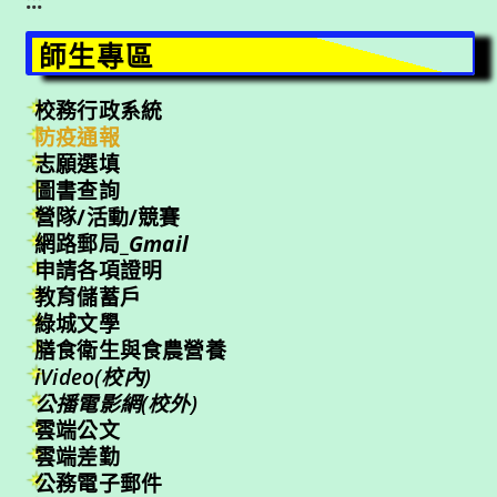
:::
師生專區
校務行政系統
防疫通報
志願選填
圖書查詢
營隊/活動/競賽
網路郵局_
Gmail
申請各項證明
教育儲蓄戶
綠城文學
膳食衛生與食農營養
iVideo(校內)
公播電影網(校外)
雲端公文
雲端差勤
公務電子郵件