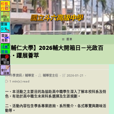
跳
轉
至
主
要
內
容
選單
【輔仁大學】2026輔大開箱日－光啟百
年・躍展薈萃
Post
Post
Post
升學資訊
/
輔導室
輔導室主任
2026-01-21
category:
author:
last
Reading
1 min(s) read
modified:
time:
一、本活動之主要目的為協助高中職學生深入了解本校科系及特
色，有助於高中職生未來科系選擇及生涯規劃。
二、活動內容包含學系專業諮詢、系所簡介、各式導覽與趣味活
動等。