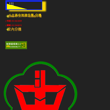
:::
斗六高中地理位置-分機
雲林縣斗六市640010民生路224號
(市話) 05-5322039
(傳真) 05-5348213
校內分機