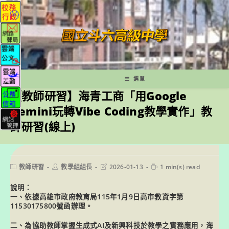
跳
轉
至
主
要
內
容
選單
【教師研習】海青工商「用Google
Gemini玩轉Vibe Coding教學實作」教
師研習(線上)
Post
Post
Post
Reading
教師研習
教學組組長
2026-01-13
1 min(s) read
category:
author:
last
time:
modified:
說明：
一、依據高雄市政府教育局115年1月9日高市教資字第
11530175800號函辦理。
二、為協助教師掌握生成式AI及新興科技於教學之實務應用，海