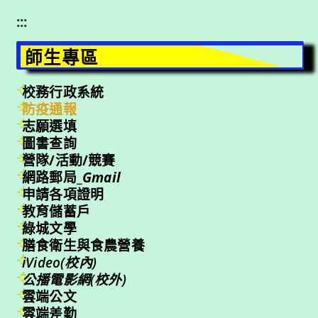
:::
師生專區
校務行政系統
防疫通報
志願選填
圖書查詢
營隊/活動/競賽
網路郵局_
Gmail
申請各項證明
教育儲蓄戶
綠城文學
膳食衛生與食農營養
iVideo(校內)
公播電影網(校外)
雲端公文
雲端差勤