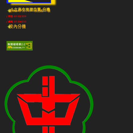
斗六高中地理位置-分機
雲林縣斗六市640010民生路224號
(市話) 05-5322039
(傳真) 05-5348213
校內分機