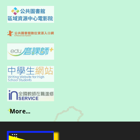
More...
:::