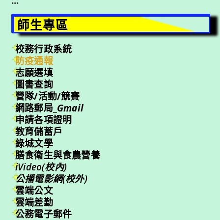
:::
師生專區
校務行政系統
防疫通報
志願選填
圖書查詢
營隊/活動/競賽
網路郵局_
Gmail
申請各項證明
教育儲蓄戶
綠城文學
膳食衛生與食農營養
iVideo(校內)
公播電影網(校外)
雲端公文
雲端差勤
公務電子郵件