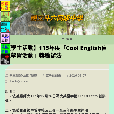
跳
轉
至
主
要
內
容
選單
【學生活動】115年度「Cool English自
主學習活動」獎勵辦法
Post
Post
Post
學生研習/活動/競賽
教學組組長
2026-01-07
category:
author:
last
Reading
1 min(s) read
modified:
time:
說明：
一、依據臺師大114年12月26日師大英語字第1141037225號辦
理。
二、為鼓勵高級中等學校及五專一至三年級學生運用