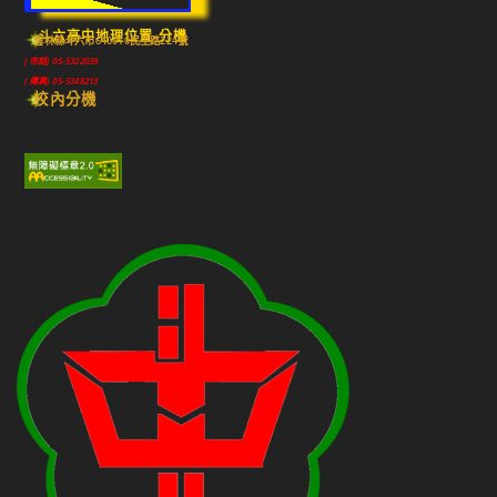
斗六高中地理位置-分機
雲林縣斗六市640010民生路224號
(市話) 05-5322039
(傳真) 05-5348213
校內分機