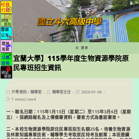
跳
轉
至
主
要
內
容
選單
【宜蘭大學】115學年度生物資源學院原
住民專班招生資訊
Post
Post
Post
升學資訊
/
輔導室
輔導室主任
2026-01-06
category:
author:
last
Reading
1 min(s) read
modified:
time:
一、報名日期：115年1月13日（星期二）至115年3月6日（星期
五），採網路報名及上傳備審資料，審查方式為書面審查。
二、本校生物資源學院原住民專班招生名額25名，培養生物資源
及林業知識專業技術，輔導學生考取原民特考及創業；本班連續