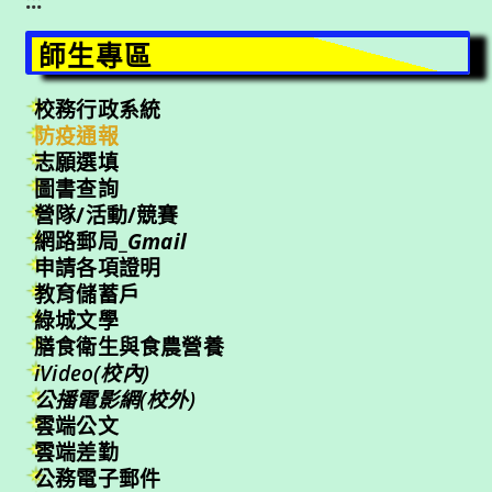
:::
師生專區
校務行政系統
防疫通報
志願選填
圖書查詢
營隊/活動/競賽
網路郵局_
Gmail
申請各項證明
教育儲蓄戶
綠城文學
膳食衛生與食農營養
iVideo(校內)
公播電影網(校外)
雲端公文
雲端差勤
公務電子郵件