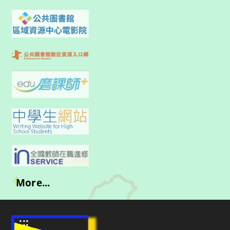
More...
:::