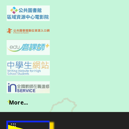
More...
:::