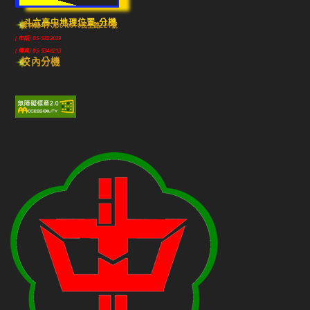
斗六高中地理位置-分機
雲林縣斗六市640010民生路224號
(市話) 05-5322039
(傳真) 05-5348213
校內分機