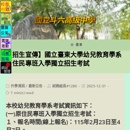
跳
轉
至
主
要
內
容
選單
【招生宣傳】國立臺東大學幼兒教育學系
原住民專班入學獨立招生考試
Post
Post
Post
升學資訊
/
最新公告
試務組長#1280
2025-12-31
category:
author:
last
Reading
1 min(s) read
modified:
time:
本校幼兒教育學系考試資訊如下：
(一)原住民專班入學獨立招生考試：
１、報名時間(線上報名)：115年2月23日至4