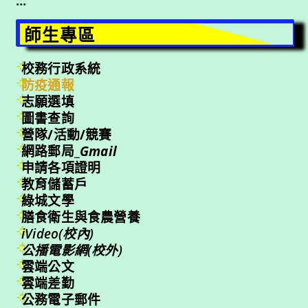
:::
師生專區
校務行政系統
防疫通報
志願選填
圖書查詢
營隊/活動/競賽
網路郵局_
Gmail
申請各項證明
教育儲蓄戶
綠城文學
膳食衛生與食農營養
iVideo(校內)
公播電影網(校外)
雲端公文
雲端差勤
公務電子郵件