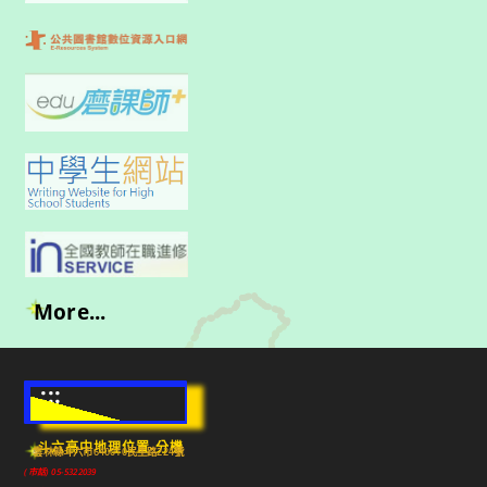
More...
:::
斗六高中地理位置-分機
雲林縣斗六市640010民生路224號
(市話) 05-5322039