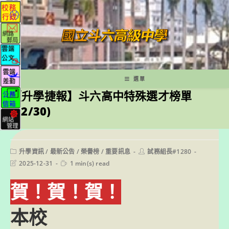
跳
轉
至
主
要
內
容
選單
【升學捷報】斗六高中特殊選才榜單
(12/30)
Post
Post
升學資訊
/
最新公告
/
榮譽榜
/
重要訊息
試務組長#1280
category:
author:
Post
Reading
2025-12-31
1 min(s) read
last
time:
modified:
賀！賀！賀！
本校