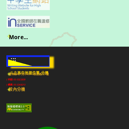
More...
:::
斗六高中地理位置-分機
雲林縣斗六市640010民生路224號
(市話) 05-5322039
(傳真) 05-5348213
校內分機