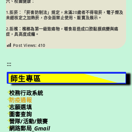
六、校園健康：
1.拒菸：「菸害防制法」規定，未滿20歲者不得吸菸，電子煙及
未經核定之加熱菸，亦全面禁止使用、販賣及展示。
2.拒檳：檳榔為第一級致癌物，嚼食易造成口腔黏膜病變與癌
症，具高度成癮。
Post Views:
410
:::
師生專區
校務行政系統
防疫通報
志願選填
圖書查詢
營隊/活動/競賽
網路郵局_
Gmail