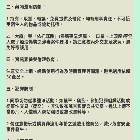
三
、藥物濫用防制：
1.持有、販賣、轉讓、免費提供及帶貨，均有刑事責任，不可接
受陌生人的物品或協助托帶。
2.「大麻」與「依托咪酯」(俗稱喪屍煙彈、一口暈、上頭煙)等混
入電子煙油偽裝之涉毒案件驟增，請注意校內外交友及狀況，避
免好奇誤用。
四、資訊素養與倫理教育：
注意安全上網、網路使用行為及時間管理等問題，避免過度依賴
3C產品。
五、犯罪防制：
1.同學切勿從事違法活動：如飆車、竊盜、參加犯罪組織活動或
從事性交易（援交）、非法散布謠言影響公共安寧、違法上傳不
當影片、入侵他人網站竊取或篡改資料等。
2.勿任意把玩或購買非適用年齡之遊戲用槍商品，減少危害安全
事件發生。