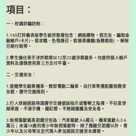
項目：
一、校園詐騙防制：
1.165打詐儀表板學生被詐態樣包含：網路購物、假交友、騙取金
融帳戶(卡片)、假求職、色情應召、假慈善機關(急難救助) 、解除
分期付款等。
2.學生擔任車手涉詐欺案以12至23歲涉案最多。勿提供個人帳戶
資料及謹慎使用第三方支付平臺。
二、交通安全：
1.提醒學生騎乘機車、微型電動二輪車、自行車等應配戴相應安
全貌，遵守交通規則。
2.行人穿越道路時請遵守交通號誌指示或警察之指揮，不任意穿
越車道、不滑手機、闖紅燈，不跨越護欄及安全島。
3.無照駕駛最高罰鍰分別為：汽車駕駛人6萬元，機車駕駛人3.6
萬元；未滿18歲的青少年無照駕駛時，除了應繳交罰鍰以外，青
少年以及父母等法定代理人參加道路交通安全講習。