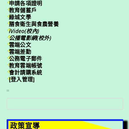
申請各項證明
教育儲蓄戶
綠城文學
膳食衛生與食農營養
iVideo(校內)
公播電影網(校外)
雲端公文
雲端差勤
公務電子郵件
教育雲端帳號
會計請購系統
[登入管理]
:::
搜
尋
政策宣導