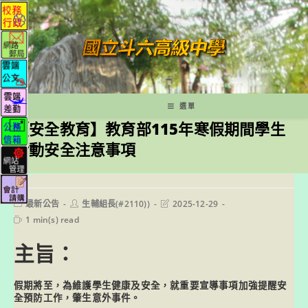
跳
轉
至
主
要
內
容
選單
【安全教育】教育部115年寒假期間學生
活動安全注意事項
Post
Post
Post
最新公告
生輔組長(#2110))
2025-12-29
category:
author:
last
Reading
1 min(s) read
modified:
time:
主旨：
假期將至，為維護學生健康及安全，就重要宣導事項加強提醒安
全預防工作，肇生意外事件。