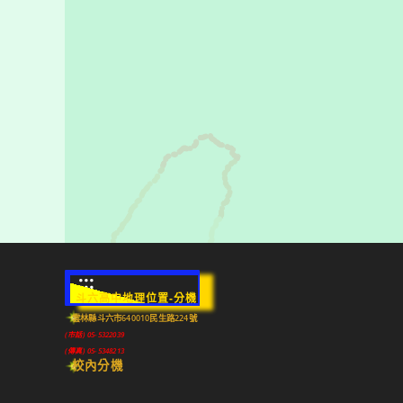
:::
斗六高中地理位置-分機
雲林縣斗六市640010民生路224號
(市話) 05-5322039
(傳真) 05-5348213
校內分機