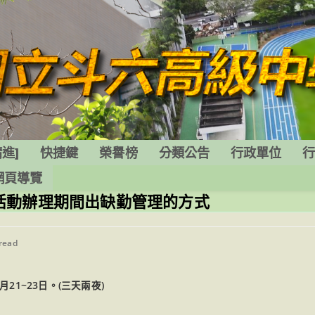
進]
快捷鍵
榮譽榜
分類公告
行政單位
網頁導覽
活動辦理期間出缺勤管理的方式
 read
1~23日。(三天兩夜)