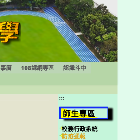
行事曆
108課綱專區
認識斗中
:::
師生專區
校務行政系統
防疫通報