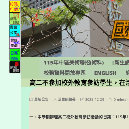
跳
轉
至
主
要
內
容
115年中區美術聯招(術科)
[新生請
校務資料開放專區
ENGLISH
高二不參加校外教育參訪學生，在
Post
Post
Post
Reading
最新公告
活動組組長
2025-12-29
0 min(s)
category:
author:
last
time:
modified:
一、本學期辦理高二校外教育參訪活動的日期：115年1月2