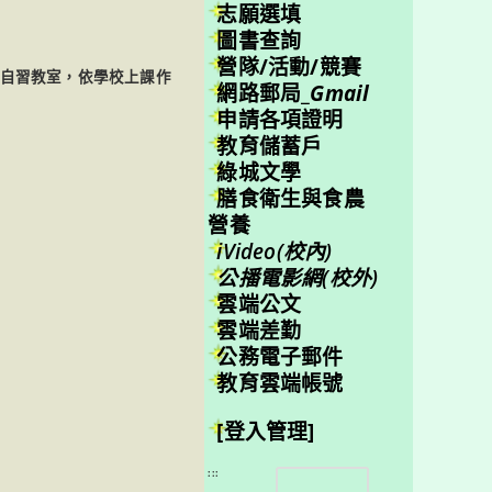
志願選填
圖書查詢
營隊/活動/競賽
樓自習教室，依學校上課作
網路郵局_
Gmail
申請各項證明
教育儲蓄戶
綠城文學
膳食衛生與食農
營養
iVideo(校內)
公播電影網(校外)
雲端公文
雲端差勤
公務電子郵件
教育雲端帳號
[登入管理]
搜
:::