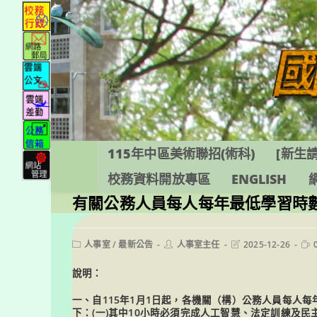
跳
轉
至
主
要
內
容
115年中區美術聯招(術科)
[新生請
校務資料開放專區
ENGLISH
有關公務人員每人每年最低學習時
Post
Post
Post
Rea
人事室
/
最新公告
人事室主任
2025-12-26
category:
author:
last
tim
modified:
說明：
一、自115年1月1日起，各機關（構）公務人員每人
下：(一)其中10小時必須完成人工智慧、法定訓練及