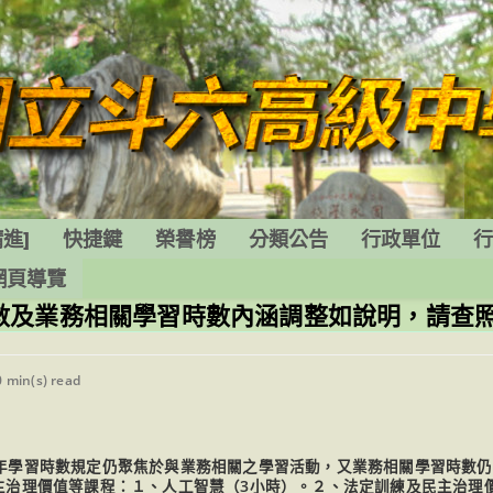
進]
快捷鍵
榮譽榜
分類公告
行政單位
網頁導覽
數及業務相關學習時數內涵調整如說明，請查
ding
0 min(s) read
e:
每年學習時數規定仍聚焦於與業務相關之學習活動，又業務相關學習時數仍
民主治理價值等課程：１、人工智慧（3小時）。２、法定訓練及民主治理