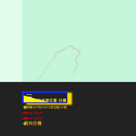
:::
斗六高中地理位置-分機
雲林縣斗六市640010民生路224號
(市話) 05-5322039
(傳真) 05-5348213
校內分機