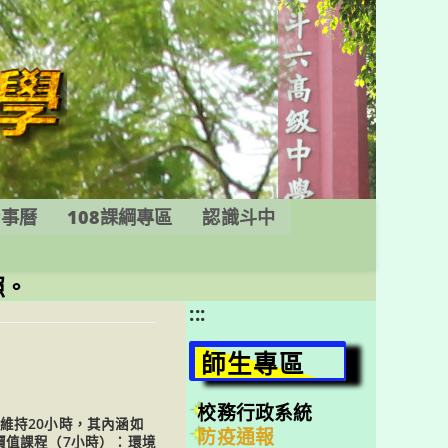
行事曆
108課綱專區
認識斗中
照。
:::
師生專區
校務行政系統
維持20小時，其內涵如
防疫通報
價值課程（7小時）：環境