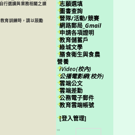
志願選填
員自行選讀與業務相關之課
圖書查詢
營隊/活動/競賽
關教育訓練時，請以鼓勵
網路郵局_
Gmail
申請各項證明
教育儲蓄戶
綠城文學
膳食衛生與食農
營養
iVideo(校內)
公播電影網(校外)
雲端公文
雲端差勤
公務電子郵件
教育雲端帳號
[登入管理]
搜
:::