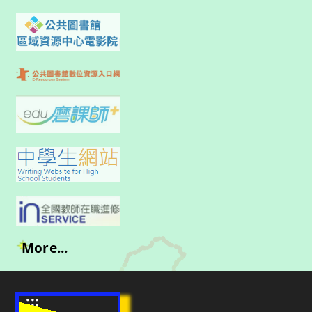
More...
:::