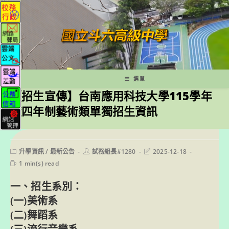
跳
轉
至
主
要
內
容
選單
【招生宣傳】台南應用科技大學115學年
度四年制藝術類單獨招生資訊
Post
Post
Post
升學資訊
/
最新公告
試務組長#1280
2025-12-18
category:
author:
last
Reading
1 min(s) read
modified:
time:
一、招生系別：
(一)美術系
(二)舞蹈系