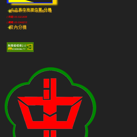
斗六高中地理位置-分機
雲林縣斗六市640010民生路224號
(市話) 05-5322039
(傳真) 05-5348213
校內分機