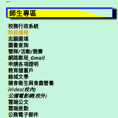
:::
師生專區
校務行政系統
防疫通報
志願選填
圖書查詢
營隊/活動/競賽
網路郵局_
Gmail
申請各項證明
教育儲蓄戶
綠城文學
膳食衛生與食農營養
iVideo(校內)
公播電影網(校外)
雲端公文
雲端差勤
公務電子郵件