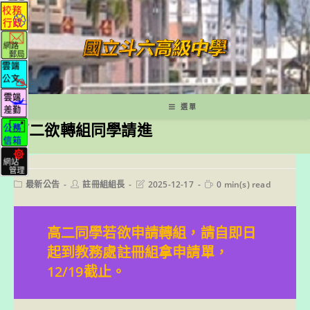
跳
轉
至
主
要
內
容
選單
高二欲轉組同學請進
Post
Post
Post
Reading
最新公告
註冊組組長
2025-12-17
0 min(s) read
category:
author:
last
time:
modified:
高二同學若欲申請轉組，請自即日
起到教務處註冊組拿申請單，
12/19截止。