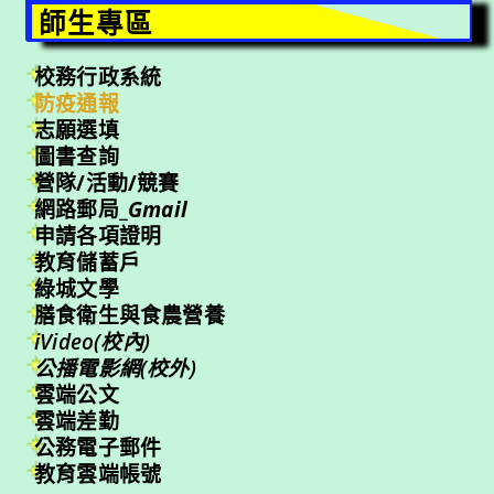
師生專區
校務行政系統
防疫通報
志願選填
圖書查詢
營隊/活動/競賽
網路郵局_
Gmail
申請各項證明
教育儲蓄戶
綠城文學
膳食衛生與食農營養
iVideo(校內)
公播電影網(校外)
雲端公文
雲端差勤
公務電子郵件
教育雲端帳號