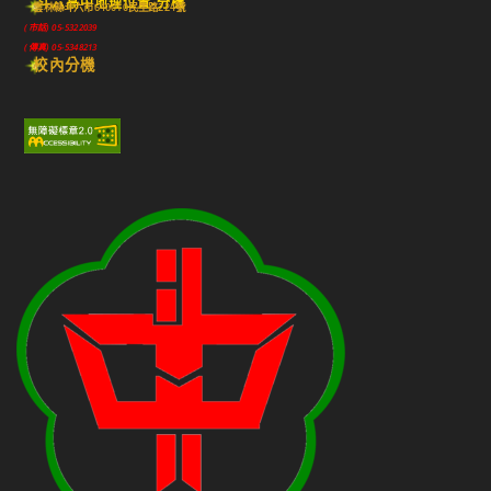
斗六高中地理位置-分機
雲林縣斗六市640010民生路224號
(市話) 05-5322039
(傳真) 05-5348213
校內分機