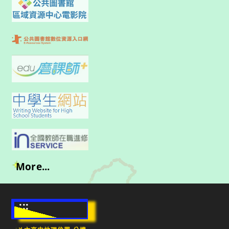
More...
:::