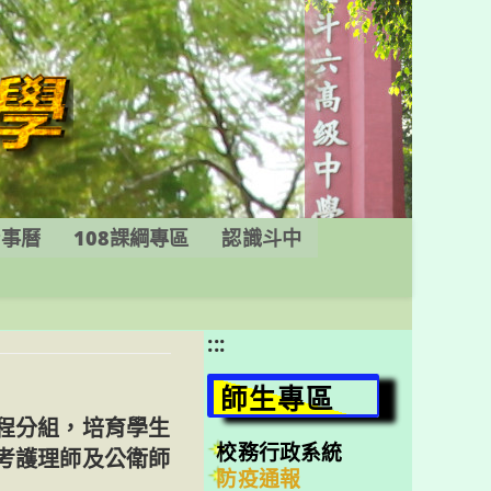
行事曆
108課綱專區
認識斗中
:::
師生專區
程分組，培育學生
校務行政系統
考護理師及公衛師
防疫通報