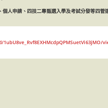
薦、個人申請、四技二專甄選入學及考試分發等四管
le/d/1ubU8ve_Rvf8EXHMcdpQPMSuetVi63jMO/vi