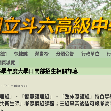
進]
快捷鍵
榮譽榜
分類公告
行政單位
網頁導覽
5學年度大學日間部招生相關訊息
Reading
1 min(s) read
time:
理組」、「智慧護理組」、「臨床照護組」特色學
共衛生師」考照模組課程；三組畢業後皆可報考高
。