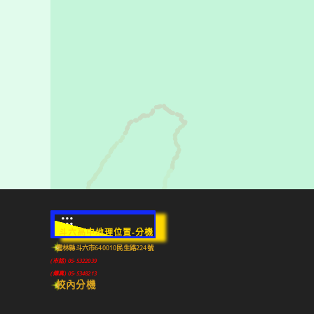
:::
斗六高中地理位置-分機
雲林縣斗六市640010民生路224號
(市話) 05-5322039
(傳真) 05-5348213
校內分機