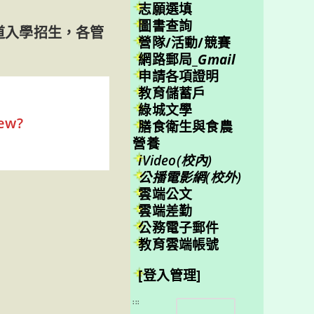
志願選填
圖書查詢
道入學招生，各管
營隊/活動/競賽
網路郵局_
Gmail
申請各項證明
教育儲蓄戶
綠城文學
ew?
膳食衛生與食農
營養
iVideo(校內)
公播電影網(校外)
雲端公文
雲端差勤
公務電子郵件
教育雲端帳號
[登入管理]
搜
:::