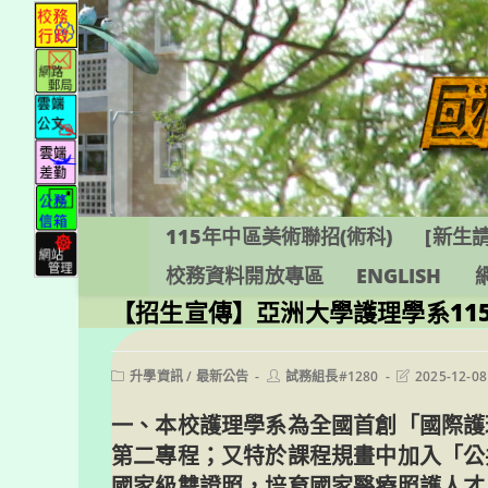
跳
轉
至
主
要
內
容
115年中區美術聯招(術科)
[新生請
校務資料開放專區
ENGLISH
【招生宣傳】亞洲大學護理學系11
Post
Post
Post
升學資訊
/
最新公告
試務組長#1280
2025-12-08
category:
author:
last
modified:
一、本校護理學系為全國首創「國際護
第二專程；又特於課程規畫中加入「公
國家級雙證照，培育國家醫療照護人才