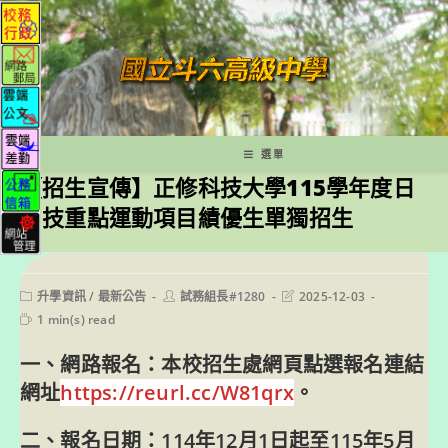
跳
轉
至
主
要
內
容
選單
【招生宣傳】正修科技大學115學年度日
四技重點運動項目績優生單獨招生
Post
Post
Post
升學資訊
/
最新公告
試務組長#1280
2025-12-03
category:
author:
last
Reading
1 min(s) read
modified:
time:
一、網路報名：本校招生處網頁點選報名連結
網址
https://reurl.cc/W81qrx
。
二、報名日期：114年12月1日起至115年5月