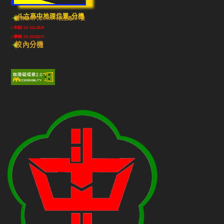
斗六高中地理位置-分機
雲林縣斗六市640010民生路224號
(市話) 05-5322039
(傳真) 05-5348213
校內分機