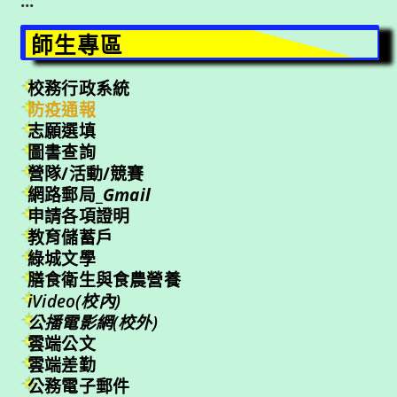
:::
師生專區
校務行政系統
防疫通報
志願選填
圖書查詢
營隊/活動/競賽
網路郵局_
Gmail
申請各項證明
教育儲蓄戶
綠城文學
膳食衛生與食農營養
iVideo(校內)
公播電影網(校外)
雲端公文
雲端差勤
公務電子郵件