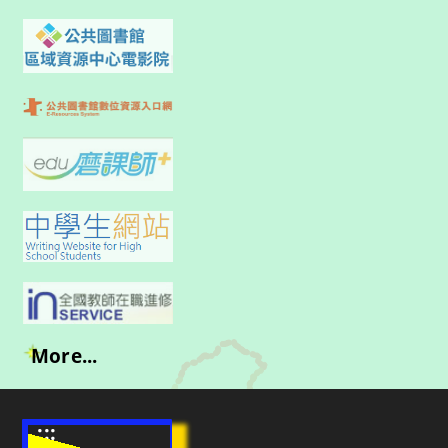
More...
:::