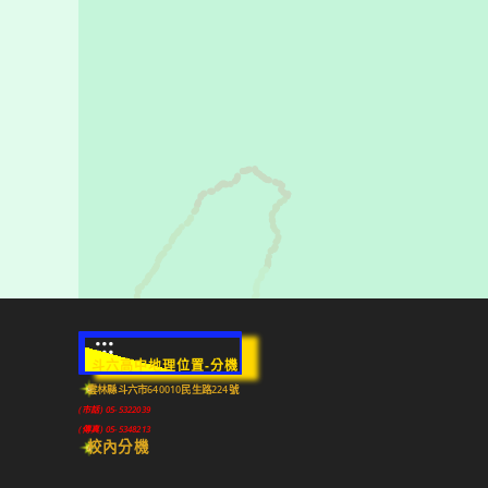
:::
斗六高中地理位置-分機
雲林縣斗六市640010民生路224號
(市話) 05-5322039
(傳真) 05-5348213
校內分機