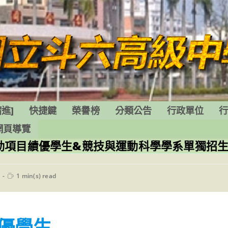
進]
快捷鍵
榮譽榜
分類公告
行政單位
網頁導覽
動項目績優學生&競技與運動科學學系單獨招
Reading
1 min(s) read
time:
優學生