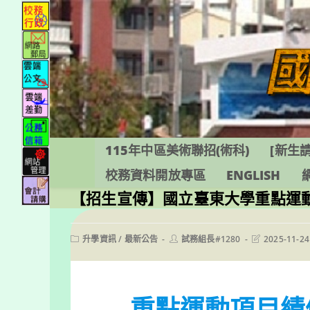
跳
轉
至
主
要
內
容
115年中區美術聯招(術科)
[新生請
校務資料開放專區
ENGLISH
【招生宣傳】國立臺東大學重點運
Post
Post
Post
升學資訊
/
最新公告
試務組長#1280
2025-11-24
category:
author:
last
modified:
重點運動項目績