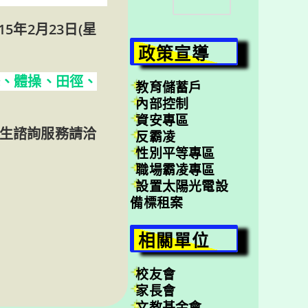
尋
5年2月23日(星
政策宣導
擊、體操、田徑、
教育儲蓄戶
內部控制
資安專區
生諮詢服務請洽
反霸凌
性別平等專區
職場霸凌專區
設置太陽光電設
備標租案
相關單位
校友會
家長會
文教基金會