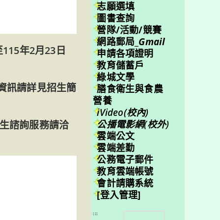
志願選填
圖書查詢
營隊/活動/競賽
網路郵局_
Gmail
15年2月23日
申請各項證明
教育儲蓄戶
綠城文學
資訊請詳見招生簡
膳食衛生與食農
營養
iVideo(校內)
公播電影網(校外)
生諮詢服務請洽
雲端公文
雲端差勤
公務電子郵件
教育雲端帳號
會計請購系統
[登入管理]
搜
:::