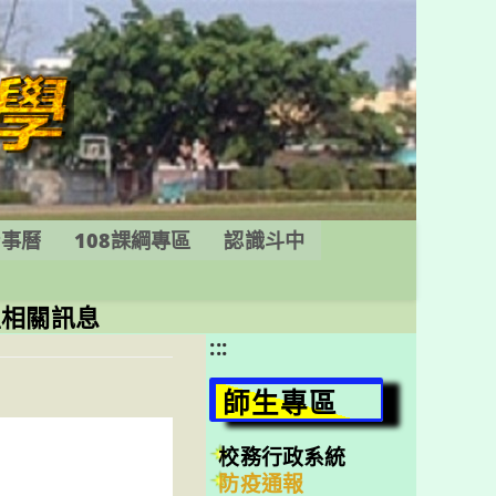
行事曆
108課綱專區
認識斗中
生相關訊息
:::
師生專區
校務行政系統
防疫通報