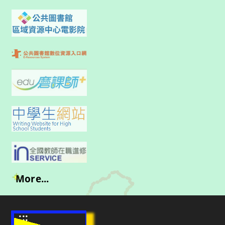
More...
:::