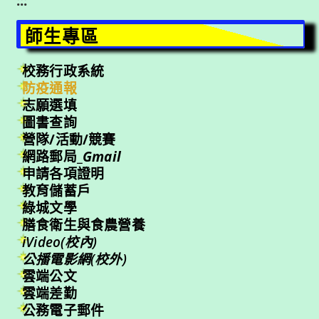
:::
師生專區
校務行政系統
防疫通報
志願選填
圖書查詢
營隊/活動/競賽
網路郵局_
Gmail
申請各項證明
教育儲蓄戶
綠城文學
膳食衛生與食農營養
iVideo(校內)
公播電影網(校外)
雲端公文
雲端差勤
公務電子郵件