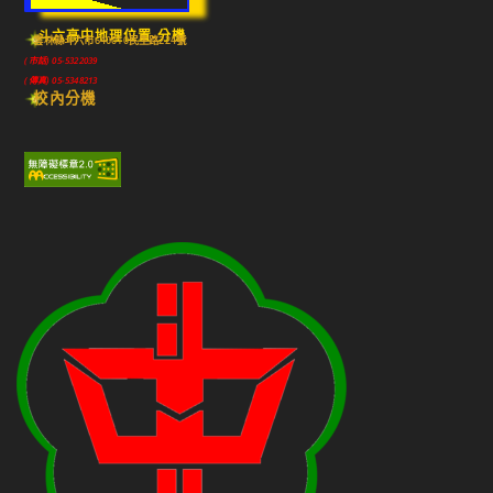
斗六高中地理位置-分機
雲林縣斗六市640010民生路224號
(市話) 05-5322039
(傳真) 05-5348213
校內分機