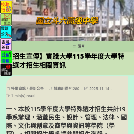
跳
轉
至
主
要
內
容
選單
【招生宣傳】實踐大學115學年度大學特
殊選才招生相關資訊
Post
Post
Post
升學資訊
/
最新公告
試務組長#1280
2025-11-14
category:
author:
last
Reading
1 min(s) read
modified:
time:
一、本校115學年度大學特殊選才招生共計19
學系辦理，涵蓋民生、設計、管理、法律、國
際、文化與創意及商學與資訊等學院（學