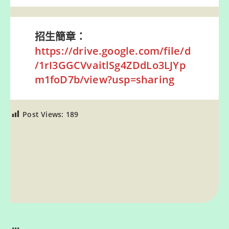
招生簡章：
https://drive.google.com/file/d
/1rI3GGCVvaitlSg4ZDdLo3LJYp
m1foD7b/view?usp=sharing
Post Views:
189