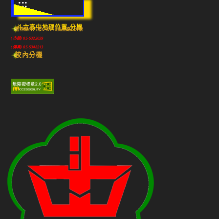
:::
斗六高中地理位置-分機
雲林縣斗六市640010民生路224號
(市話) 05-5322039
(傳真) 05-5348213
校內分機