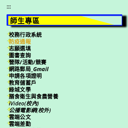
:::
師生專區
校務行政系統
防疫通報
志願選填
圖書查詢
營隊/活動/競賽
網路郵局_
Gmail
申請各項證明
教育儲蓄戶
綠城文學
膳食衛生與食農營養
iVideo(校內)
公播電影網(校外)
雲端公文
雲端差勤