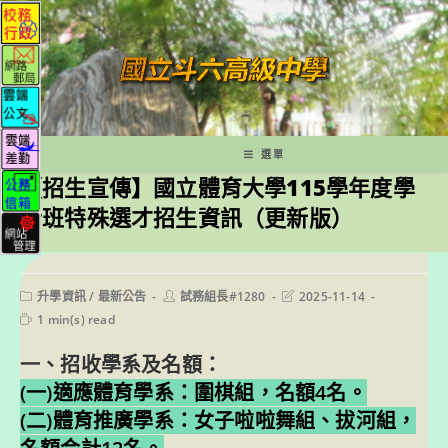
跳
轉
至
主
要
內
容
選單
【招生宣傳】國立體育大學115學年度學
士班特殊選才招生資訊（更新版）
Post
Post
Post
升學資訊
/
最新公告
試務組長#1280
2025-11-14
category:
author:
last
Reading
1 min(s) read
modified:
time:
一、招收學系及名額：
(一)適應體育學系：圍棋組，名額4名。
(二)體育推廣學系：女子啦啦舞組、拔河組，