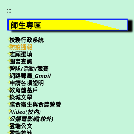
:::
師生專區
校務行政系統
防疫通報
志願選填
圖書查詢
營隊/活動/競賽
網路郵局_
Gmail
申請各項證明
教育儲蓄戶
綠城文學
膳食衛生與食農營養
iVideo(校內)
公播電影網(校外)
雲端公文
雲端差勤