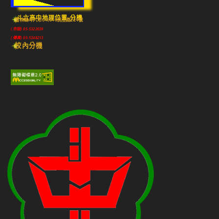
斗六高中地理位置-分機
雲林縣斗六市640010民生路224號
(市話) 05-5322039
(傳真) 05-5348213
校內分機