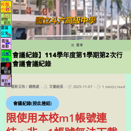
跳
轉
至
主
要
內
容
選單
【會議紀錄】114學年度第1學期第2次行
政會議會議紀錄
Post
Post
Post
Reading
最新公告
/
總務處
文書組長
2025-11-07
1 min(s) read
category:
author:
last
time:
modified:
會議紀錄(按此連結)
限使用本校m1帳號連