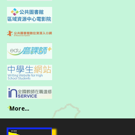
More...
:::