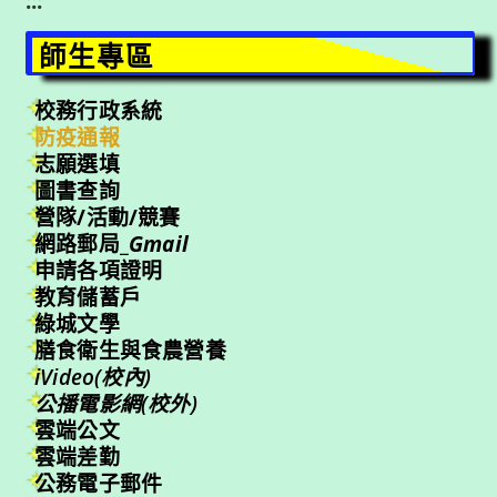
:::
師生專區
校務行政系統
防疫通報
志願選填
圖書查詢
營隊/活動/競賽
網路郵局_
Gmail
申請各項證明
教育儲蓄戶
綠城文學
膳食衛生與食農營養
iVideo(校內)
公播電影網(校外)
雲端公文
雲端差勤
公務電子郵件