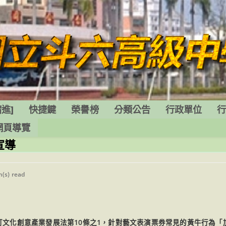
進]
快捷鍵
榮譽榜
分類公告
行政單位
網頁導覽
宣導
g
n(s) read
訂文化創意產業發展法第10條之1，針對藝文表演票券常見的黃牛行為「