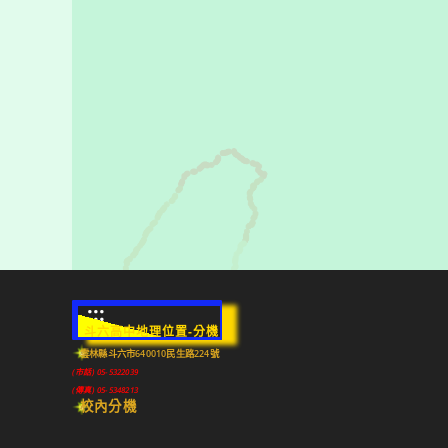
:::
斗六高中地理位置-分機
雲林縣斗六市640010民生路224號
(市話) 05-5322039
(傳真) 05-5348213
校內分機