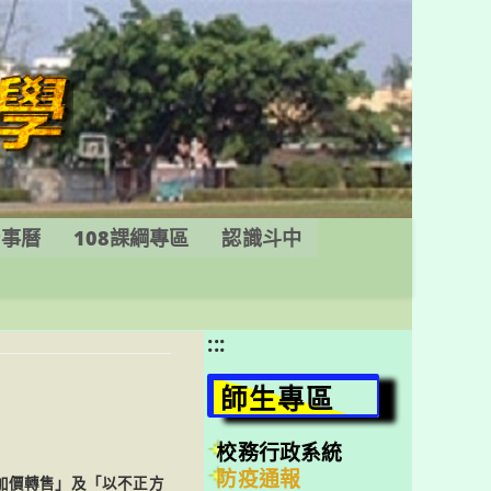
行事曆
108課綱專區
認識斗中
:::
師生專區
校務行政系統
防疫通報
加價轉售」及「以不正方