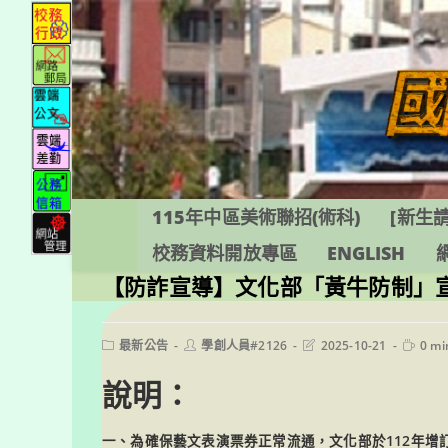
跳
轉
至
主
要
內
容
115年中區美術聯招(術科)
[新生請
校務資料開放專區
ENGLISH
【防詐宣導】文化部「黃牛防制」
Post
Post
Post
Readin
最新公告
學創人員#2126
2025-10-21
0 mi
category:
author:
last
time:
modified:
說明：
一、為確保藝文表演票券正常流通，文化部於112年增