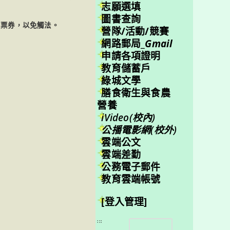
志願選填
圖書查詢
演票券，以免觸法。
營隊/活動/競賽
網路郵局_
Gmail
申請各項證明
教育儲蓄戶
綠城文學
膳食衛生與食農
營養
iVideo(校內)
公播電影網(校外)
雲端公文
雲端差勤
公務電子郵件
教育雲端帳號
[登入管理]
搜
:::