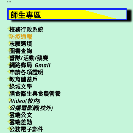
:::
師生專區
校務行政系統
防疫通報
志願選填
圖書查詢
營隊/活動/競賽
網路郵局_
Gmail
申請各項證明
教育儲蓄戶
綠城文學
膳食衛生與食農營養
iVideo(校內)
公播電影網(校外)
雲端公文
雲端差勤
公務電子郵件