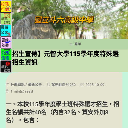
跳
轉
至
主
要
內
容
選單
【招生宣傳】元智大學115學年度特殊選
才招生資訊
Post
Post
Post
升學資訊
/
最新公告
試務組長#1280
2025-10-09
category:
author:
last
Reading
1 min(s) read
modified:
time:
一、本校115學年度學士班特殊選才招生，招
生名額共計40名（內含32名、資安外加8
名），包含：