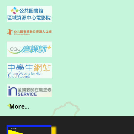
More...
:::