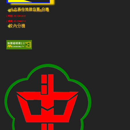
斗六高中地理位置-分機
雲林縣斗六市640010民生路224號
(市話) 05-5322039
(傳真) 05-5348213
校內分機