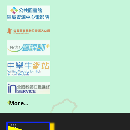
More...
:::