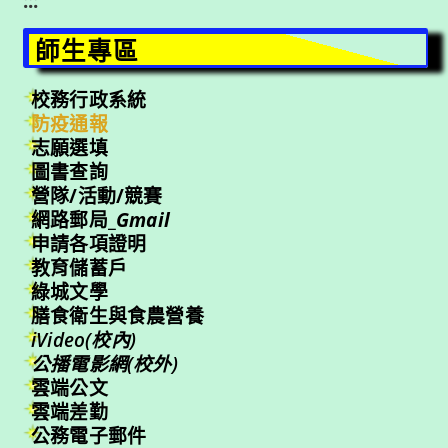
:::
師生專區
校務行政系統
防疫通報
志願選填
圖書查詢
營隊/活動/競賽
網路郵局_
Gmail
申請各項證明
教育儲蓄戶
綠城文學
膳食衛生與食農營養
iVideo(校內)
公播電影網(校外)
雲端公文
雲端差勤
公務電子郵件