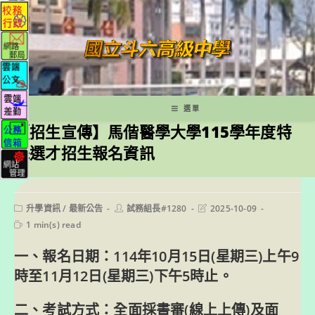
跳
轉
至
主
要
內
容
選單
【招生宣傳】馬偕醫學大學115學年度特
殊選才招生報名資訊
Post
Post
Post
升學資訊
/
最新公告
試務組長#1280
2025-10-09
category:
author:
last
Reading
1 min(s) read
modified:
time:
一、報名日期：114年10月15日(星期三)上午9
時至11月12日(星期三)下午5時止。
二、考試方式：全面採書審(線上上傳)及面