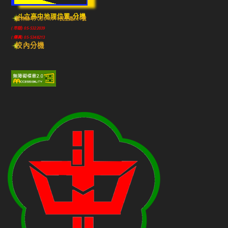
斗六高中地理位置-分機
雲林縣斗六市640010民生路224號
(市話) 05-5322039
(傳真) 05-5348213
校內分機