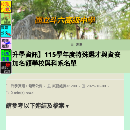
跳
轉
至
主
要
內
容
選單
【升學資訊】115學年度特殊選才與資安
外加名額學校與科系名單
Post
Post
Post
升學資訊
/
最新公告
試務組長#1280
2025-10-09
category:
author:
last
Reading
0 min(s) read
modified:
time:
請參考以下連結及檔案▼