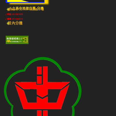
斗六高中地理位置-分機
雲林縣斗六市640010民生路224號
(市話) 05-5322039
(傳真) 05-5348213
校內分機