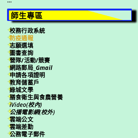
:::
師生專區
校務行政系統
防疫通報
志願選填
圖書查詢
營隊/活動/競賽
網路郵局_
Gmail
申請各項證明
教育儲蓄戶
綠城文學
膳食衛生與食農營養
iVideo(校內)
公播電影網(校外)
雲端公文
雲端差勤
公務電子郵件