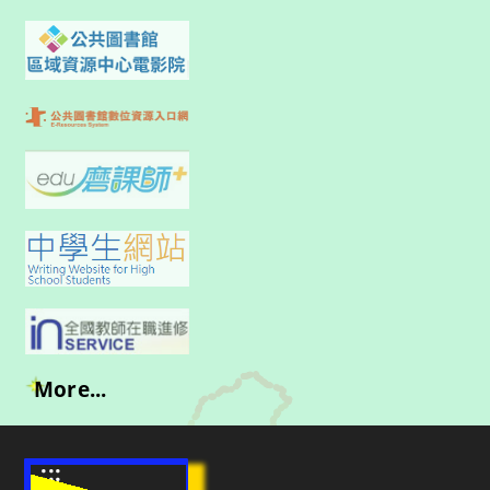
More...
:::