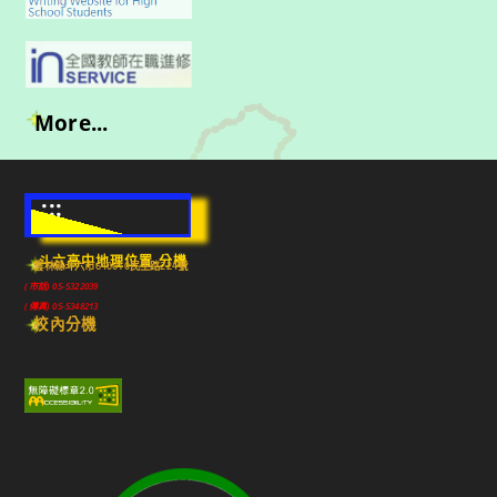
More...
:::
斗六高中地理位置-分機
雲林縣斗六市640010民生路224號
(市話) 05-5322039
(傳真) 05-5348213
校內分機