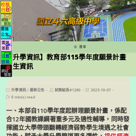
跳
轉
至
主
要
內
容
選單
【升學資訊】教育部115學年度願景計畫
招生資訊
Post
Post
Post
升學資訊
/
最新公告
試務組長#1280
2025-10-07
category:
author:
last
Reading
0 min(s) read
modified:
time:
一、本部自110學年度起辦理願景計畫，係配
合12年國教課綱著重多元及適性輔導，同時發
揮國立大學帶頭翻轉經濟弱勢學生境遇之社會