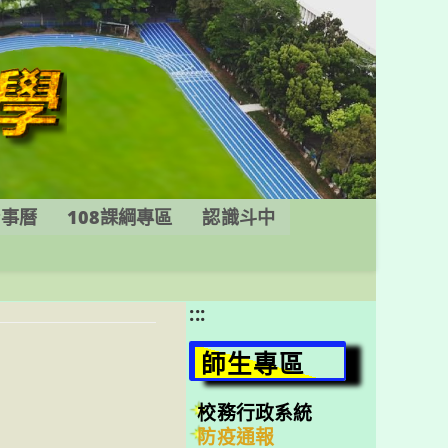
行事曆
108課綱專區
認識斗中
:::
師生專區
校務行政系統
防疫通報