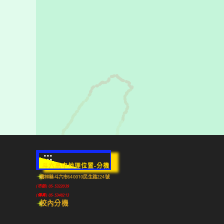
:::
斗六高中地理位置-分機
雲林縣斗六市640010民生路224號
(市話) 05-5322039
(傳真) 05-5348213
校內分機