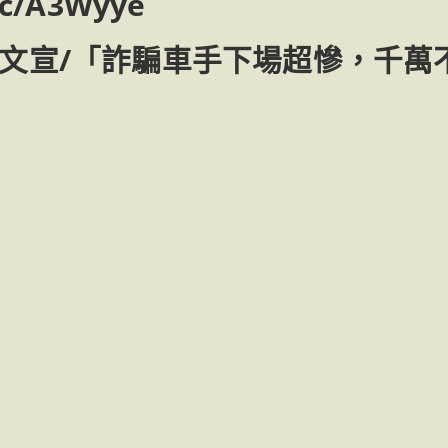
cc/A3Wyye
式文宣/「詐騙車手下場超慘，千萬