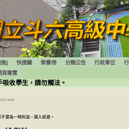
進]
快捷鍵
榮譽榜
分類公告
行政單位
網頁導覽
手吸收學生，請勿觸法。
g
n(s) read
注意不要為一時利益，誤入歧途。