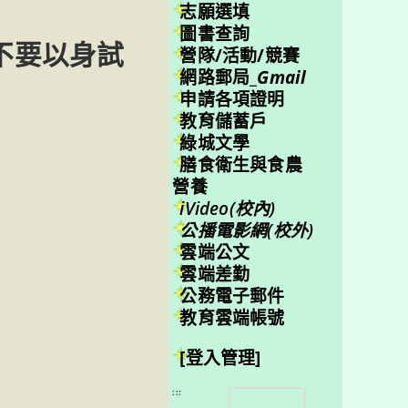
志願選填
圖書查詢
不要以身試
營隊/活動/競賽
網路郵局_
Gmail
申請各項證明
教育儲蓄戶
綠城文學
膳食衛生與食農
營養
iVideo(校內)
公播電影網(校外)
雲端公文
雲端差勤
公務電子郵件
教育雲端帳號
[登入管理]
搜
:::