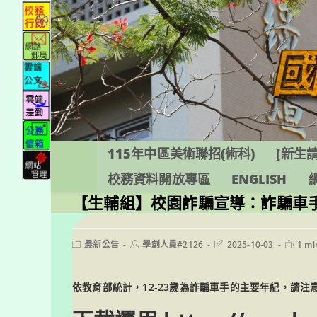
跳
轉
至
主
要
內
容
115年中區美術聯招(術科)
[新生請
校務資料開放專區
ENGLISH
【生輔組】校園詐騙宣導：詐騙車
Post
Post
Post
Readin
最新公告
學創人員#2126
2025-10-03
1 mi
category:
author:
last
time:
modified:
依教育部統計，12-23歲為詐騙車手的主要年紀，請