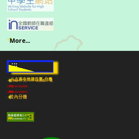
More...
:::
斗六高中地理位置-分機
雲林縣斗六市640010民生路224號
(市話) 05-5322039
(傳真) 05-5348213
校內分機