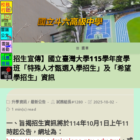
跳
轉
至
主
要
內
容
選單
【招生宣傳】國立臺灣大學115學年度學
士班「特殊人才甄選入學招生」及「希望
入學招生」資訊
Post
Post
Post
升學資訊
/
最新公告
試務組長#1280
2025-10-02
category:
author:
last
Reading
1 min(s) read
modified:
time:
一、旨揭招生資訊將於114年10月1日上午11
時起公告，網址為：