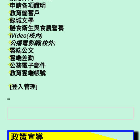
申請各項證明
教育儲蓄戶
綠城文學
膳食衛生與食農營養
iVideo(校內)
公播電影網(校外)
雲端公文
雲端差勤
公務電子郵件
教育雲端帳號
[登入管理]
:::
搜
尋
政策宣導