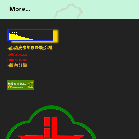
More...
:::
斗六高中地理位置-分機
雲林縣斗六市640010民生路224號
(市話) 05-5322039
(傳真) 05-5348213
校內分機