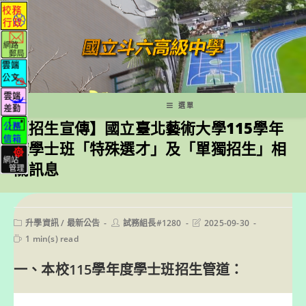
跳
轉
至
主
要
內
容
選單
【招生宣傳】國立臺北藝術大學115學年
度學士班「特殊選才」及「單獨招生」相
關訊息
Post
Post
Post
升學資訊
/
最新公告
試務組長#1280
2025-09-30
category:
author:
last
Reading
1 min(s) read
modified:
time:
一、本校115學年度學士班招生管道：