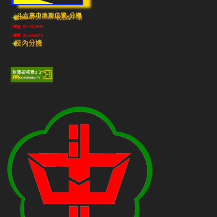
斗六高中地理位置-分機
雲林縣斗六市640010民生路224號
(市話) 05-5322039
(傳真) 05-5348213
校內分機