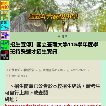
跳
轉
至
主
要
內
容
選單
【招生宣傳】國立臺南大學115學年度學
士班特殊選才招生資訊
Post
Post
Post
升學資訊
/
最新公告
試務組長#1280
2025-09-30
category:
author:
last
Reading
1 min(s) read
modified:
time:
一、招生簡章已公告於本校招生網站，請考生
可自行上網下載查閱
網址：