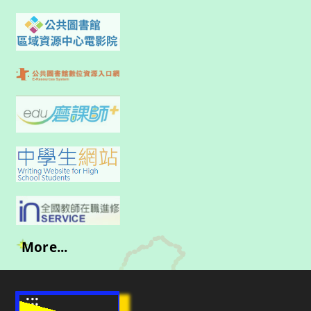
More...
:::