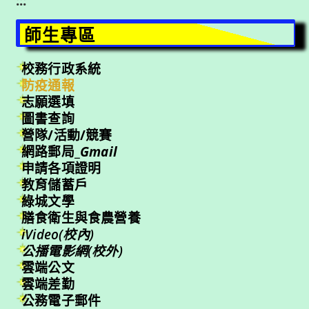
:::
師生專區
校務行政系統
防疫通報
志願選填
圖書查詢
營隊/活動/競賽
網路郵局_
Gmail
申請各項證明
教育儲蓄戶
綠城文學
膳食衛生與食農營養
iVideo(校內)
公播電影網(校外)
雲端公文
雲端差勤
公務電子郵件