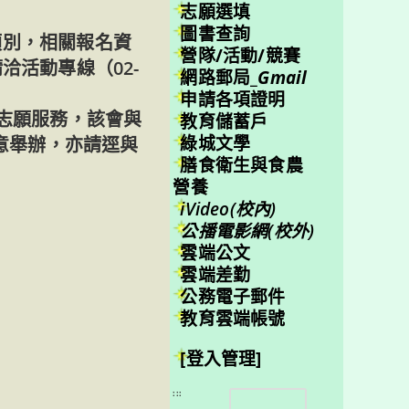
志願選填
圖書查詢
類別，相關報名資
營隊/活動/競賽
題請洽活動專線（02-
網路郵局_
Gmail
申請各項證明
志願服務，該會與
教育儲蓄戶
綠城文學
有意舉辦，亦請逕與
膳食衛生與食農
營養
iVideo(校內)
公播電影網(校外)
雲端公文
雲端差勤
公務電子郵件
教育雲端帳號
[登入管理]
搜
:::