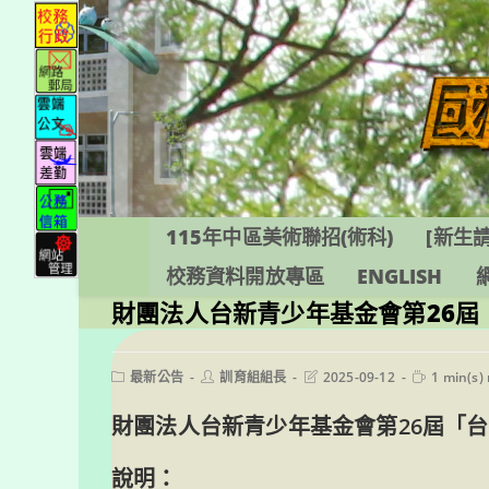
跳
轉
至
主
要
內
容
115年中區美術聯招(術科)
[新生請
校務資料開放專區
ENGLISH
財團法人台新青少年基金會第26屆
Post
Post
Post
Reading
最新公告
訓育組組長
2025-09-12
1 min(s)
category:
author:
last
time:
modified:
財團法人台新青少年基金會第26屆「
說明：