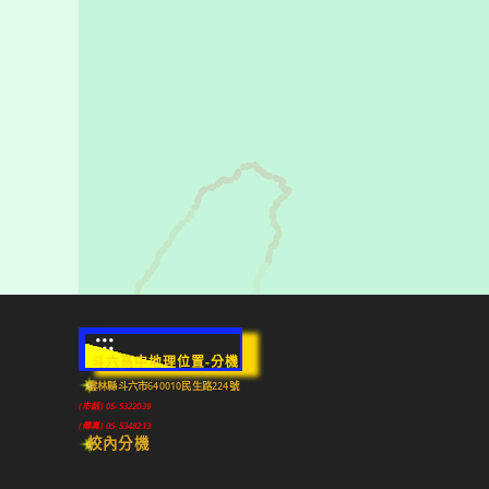
:::
斗六高中地理位置-分機
雲林縣斗六市640010民生路224號
(市話) 05-5322039
(傳真) 05-5348213
校內分機