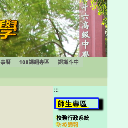
行事曆
108課綱專區
認識斗中
:::
師生專區
校務行政系統
防疫通報