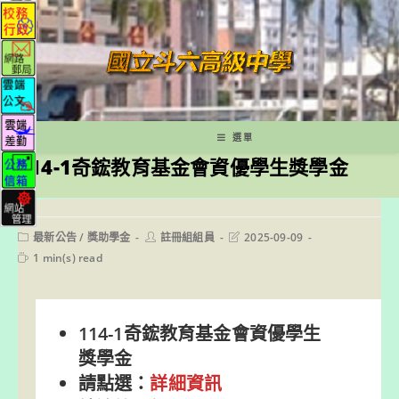
跳
轉
至
主
要
內
容
選單
114-1奇鋐教育基金會資優學生獎學金
Post
Post
Post
最新公告
/
獎助學金
註冊組組員
2025-09-09
category:
author:
last
Reading
1 min(s) read
modified:
time:
114-1奇鋐教育基金會資優學生
獎學金
請點選：
詳細資訊