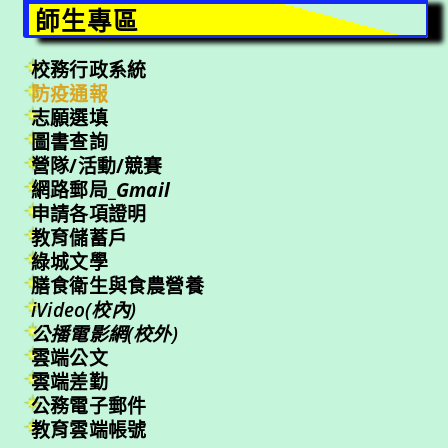
師生專區
校務行政系統
防疫通報
志願選填
圖書查詢
營隊/活動/競賽
網路郵局_
Gmail
申請各項證明
教育儲蓄戶
綠城文學
膳食衛生與食農營養
iVideo(校內)
公播電影網(校外)
雲端公文
雲端差勤
公務電子郵件
教育雲端帳號