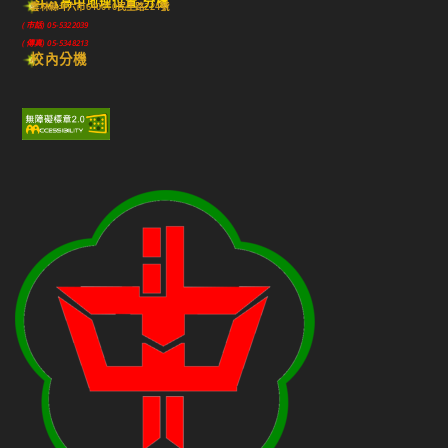
斗六高中地理位置-分機
雲林縣斗六市640010民生路224號
(市話) 05-5322039
(傳真) 05-5348213
校內分機