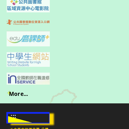
More...
:::