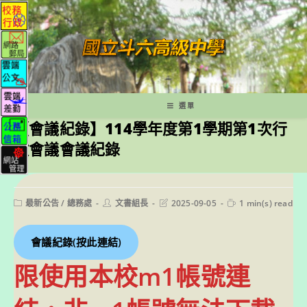
跳
轉
至
主
要
內
容
選單
【會議紀錄】114學年度第1學期第1次行
政會議會議紀錄
Post
Post
Post
Reading
最新公告
/
總務處
文書組長
2025-09-05
1 min(s) read
category:
author:
last
time:
modified:
會議紀錄(按此連結)
限使用本校m1帳號連