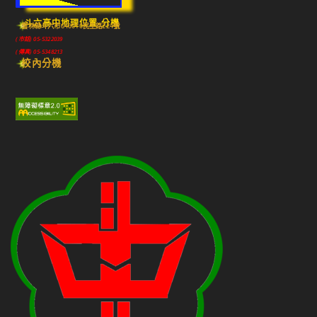
斗六高中地理位置-分機
雲林縣斗六市640010民生路224號
(市話) 05-5322039
(傳真) 05-5348213
校內分機