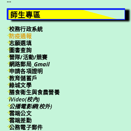
:::
師生專區
校務行政系統
防疫通報
志願選填
圖書查詢
營隊/活動/競賽
網路郵局_
Gmail
申請各項證明
教育儲蓄戶
綠城文學
膳食衛生與食農營養
iVideo(校內)
公播電影網(校外)
雲端公文
雲端差勤
公務電子郵件