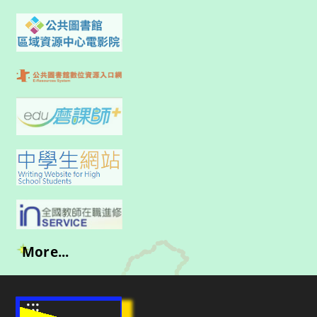
More...
:::