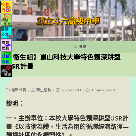
跳
轉
至
主
要
內
容
選單
【衛生組】崑山科技大學特色類深耕型
USR計畫
Post
Post
Post
Reading
最新公告
衛生組長
2025-09-03
1 min(s) read
category:
author:
last
time:
modified:
說明：
一、主辦單位：本校大學特色類深耕型USR計
畫《以技術為體、生活為用的循環經濟路徑—
建構社區的永續韌性》。