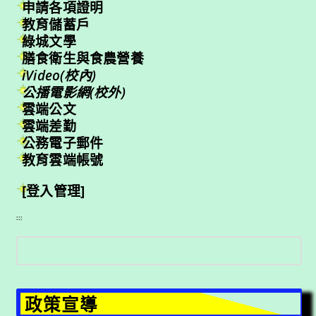
申請各項證明
教育儲蓄戶
綠城文學
膳食衛生與食農營養
iVideo(校內)
公播電影網(校外)
雲端公文
雲端差勤
公務電子郵件
教育雲端帳號
[登入管理]
:::
搜
尋
政策宣導