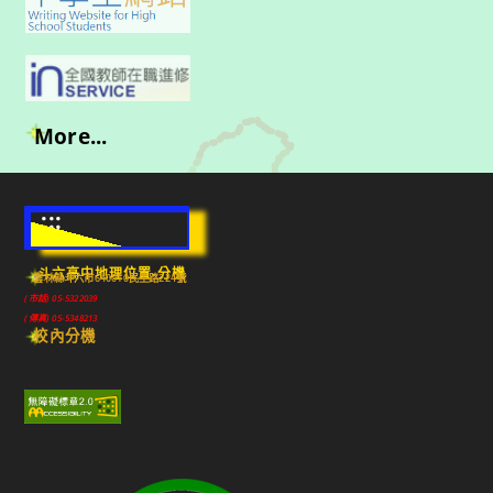
More...
:::
斗六高中地理位置-分機
雲林縣斗六市640010民生路224號
(市話) 05-5322039
(傳真) 05-5348213
校內分機