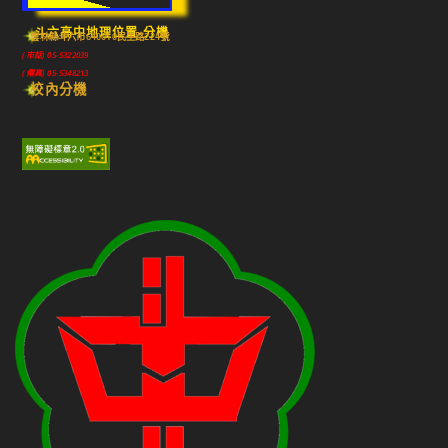
斗六高中地理位置-分機
雲林縣斗六市640010民生路224號
(市話) 05-5322039
(傳真) 05-5348213
校內分機