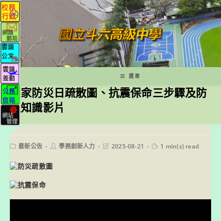
跳
轉
至
主
要
內
容
選單
國家防災日疏散圖、抗震保命三步驟及防
災知識影片
Post
Post
Post
Reading
最新公告
學務創新人力
2025-08-21
1 min(s) read
category:
author:
last
time:
modified: