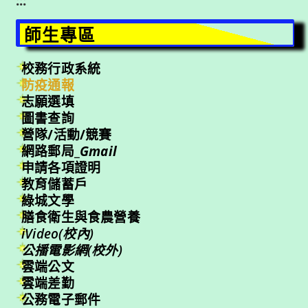
:::
師生專區
校務行政系統
防疫通報
志願選填
圖書查詢
營隊/活動/競賽
網路郵局_
Gmail
申請各項證明
教育儲蓄戶
綠城文學
膳食衛生與食農營養
iVideo(校內)
公播電影網(校外)
雲端公文
雲端差勤
公務電子郵件