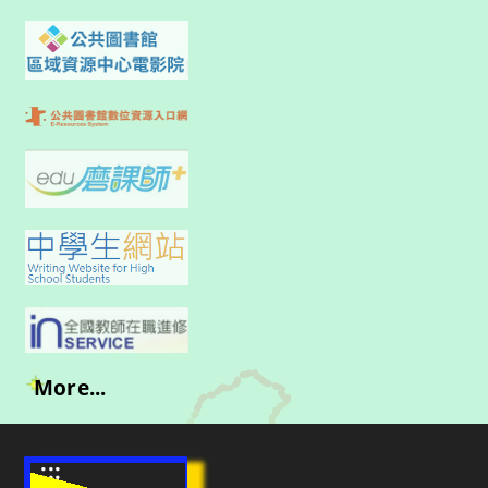
More...
:::