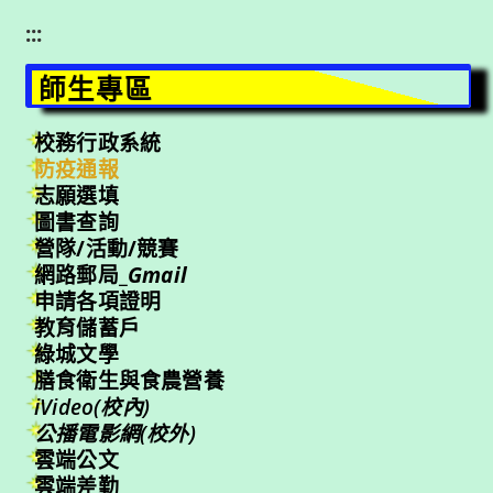
:::
師生專區
校務行政系統
防疫通報
志願選填
圖書查詢
營隊/活動/競賽
網路郵局_
Gmail
申請各項證明
教育儲蓄戶
綠城文學
膳食衛生與食農營養
iVideo(校內)
公播電影網(校外)
雲端公文
雲端差勤