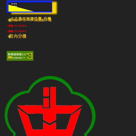
:::
斗六高中地理位置-分機
雲林縣斗六市640010民生路224號
(市話) 05-5322039
(傳真) 05-5348213
校內分機