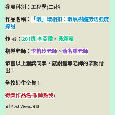
參展科別：
工程學(二)科
作品名稱：
「環」環相扣：環氧樹脂剪切強度
探討
作 者：
201班
李亞孺
、
黃翊宸
指導老師：
李榕玲老師
、
蕭名雄老師
恭喜以上獲獎同學，感謝指導老師的辛勤付
出！
全校師生仝賀！
得獎作品名冊(請點我)
Post Views:
615