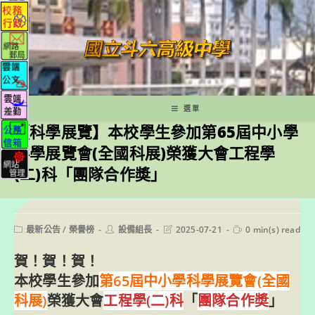
跳
轉
至
主
要
內
容
選單
【科學展覽】本校學生參加第65屆中小學
科學展覽會(全國科展)榮獲大會工程學
(二)科「團隊合作奬」
Post
Post
Post
Reading
最新公告
/
榮譽榜
設備組長
2025-07-21
0 min(s) read
category:
author:
last
time:
modified:
賀！賀！賀！
本校學生參加
第65屆中小學科學展覽會(全國
科展)
榮獲大會
工程學(二)科
「
團隊合作奬
」