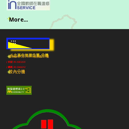
More...
:::
斗六高中地理位置-分機
雲林縣斗六市640010民生路224號
(市話) 05-5322039
(傳真) 05-5348213
校內分機