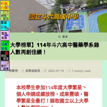
跳
轉
至
主
要
內
容
選單
【大學榜單】114年斗六高中醫藥學系錄
取人數再創佳績！
Post
Post
Post
Reading
榮譽榜
試務組組長
2025-07-19
1 min(s) read
category:
author:
last
time:
modified:
本校學生參加114年度大學繁星丶
個人申請成績放榜，成果豐碩，醫
學繁星
全壘打
！錄取國立以上大學