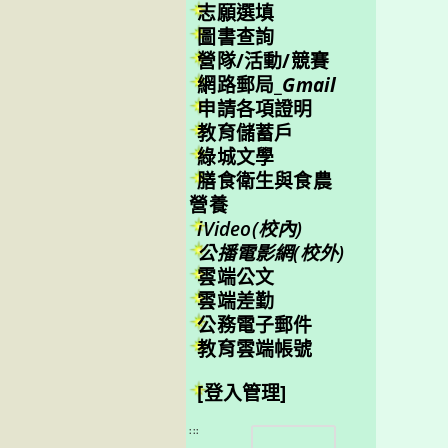
志願選填
圖書查詢
營隊/活動/競賽
網路郵局_
Gmail
申請各項證明
教育儲蓄戶
綠城文學
膳食衛生與食農
營養
iVideo(校內)
公播電影網(校外)
雲端公文
雲端差勤
公務電子郵件
教育雲端帳號
[登入管理]
搜
:::