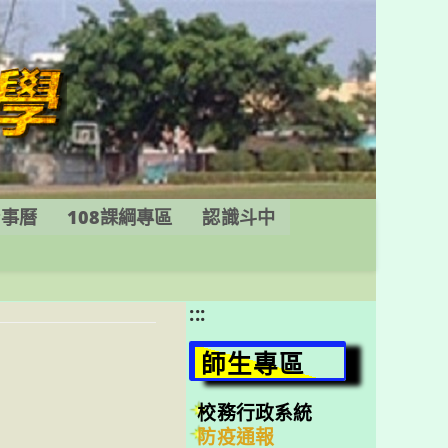
行事曆
108課綱專區
認識斗中
:::
師生專區
校務行政系統
防疫通報