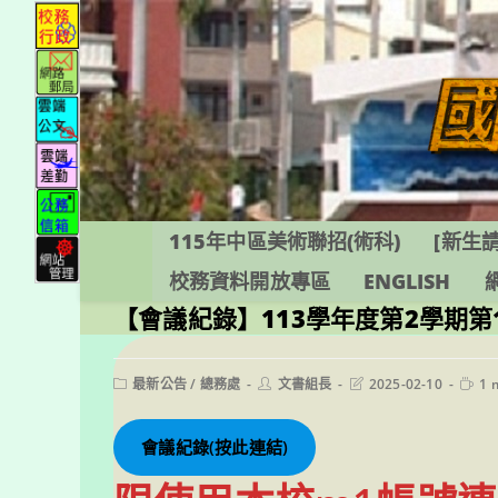
跳
轉
至
主
要
內
容
115年中區美術聯招(術科)
[新生請
校務資料開放專區
ENGLISH
【會議紀錄】113學年度第2學期
Post
Post
Post
Readi
最新公告
/
總務處
文書組長
2025-02-10
1 
category:
author:
last
time:
modified:
會議紀錄(按此連結)