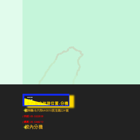
:::
斗六高中地理位置-分機
雲林縣斗六市640010民生路224號
(市話) 05-5322039
(傳真) 05-5348213
校內分機