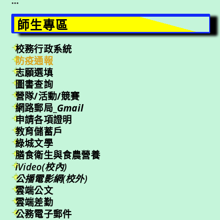
:::
師生專區
校務行政系統
防疫通報
志願選填
圖書查詢
營隊/活動/競賽
網路郵局_
Gmail
申請各項證明
教育儲蓄戶
綠城文學
膳食衛生與食農營養
iVideo(校內)
公播電影網(校外)
雲端公文
雲端差勤
公務電子郵件