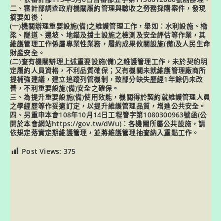
二、審計部調查政府機關履約管理與驗收之勞務採購案件，發現
摘要如後：
(一)機關辦理重要設施(備)之維護管理工作，舉如：水利設施、橋
梁、隧道、邊坡、地錨及擋土設施之檢測及安全評估等作業，其
維護管理工作係屬專業性業務，履約成果攸關設施(備)及人民生命
財產安全。
(二)查有機關辦理上述重要設施(備)之維護管理工作，未於契約明
定履約人員資格，不利品質確保；又有機關未就維護管理廠商所
提補強建議，建立追蹤列管機制，致部分缺失歷經1年餘仍未改
善，不利重要設施(備)安全之確保。
三、為提升重要設施(備)使用效能，機關得於契約就維護管理人員
之學經歷等作妥適訂定，以提升維護管理品質，增進公共安全。
四、另重申本會108年10月14日工程管字第1080300963號函(公
開於本會網站https://gov.tw/dWu)：各機關所屬公共設施，請
依規定落實定期維護管理，並將維護管理抽查納入重點工作。
Post Views:
375