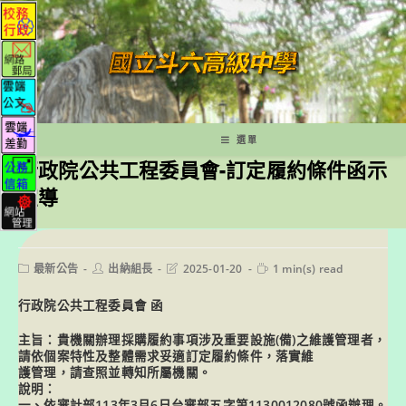
跳
轉
至
主
要
內
容
選單
行政院公共工程委員會-訂定履約條件函示
宣導
Post
Post
Post
Reading
最新公告
出納組長
2025-01-20
1 min(s) read
category:
author:
last
time:
modified:
行政院公共工程委員會 函
主旨：貴機關辦理採購履約事項涉及重要設施(備)之維護管理者，
請依個案特性及整體需求妥適訂定履約條件，落實維
護管理，請查照並轉知所屬機關。
說明：
一、依審計部113年3月6日台審部五字第1130012080號函辦理。