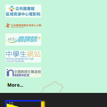
More...
:::