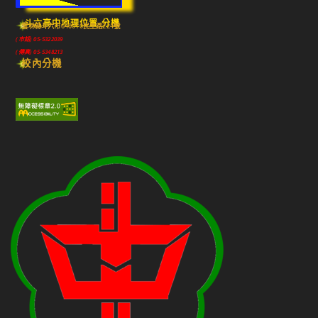
斗六高中地理位置-分機
雲林縣斗六市640010民生路224號
(市話) 05-5322039
(傳真) 05-5348213
校內分機