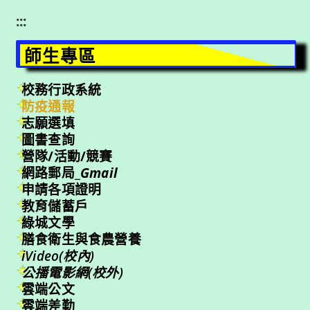
:::
師生專區
校務行政系統
防疫通報
志願選填
圖書查詢
營隊/活動/競賽
網路郵局_
Gmail
申請各項證明
教育儲蓄戶
綠城文學
膳食衛生與食農營養
iVideo(校內)
公播電影網(校外)
雲端公文
雲端差勤