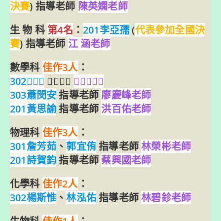
決賽
) 指導老師
陳英嫻老師
生 物 科
第4名
：
201李亞孺
(
代表參加全國決
賽
) 指導老師
江 涵老師
數學科
佳作3人
：
302𡍼武龍
指導老師
王馨儀老師
303蕭閔安
指導老師
廖慶峰老師
201黃思諭
指導老師
洪百佑老師
物理科
佳作3人
：
301詹芳茹
、
郭宜侑
指導老師
林榮彬老師
201詩賀鈞
指導老師
蔡興國老師
化學科
佳作2人
：
302楊斯惟
、
林泓佑
指導老師
林碧鉁老師