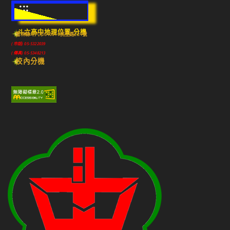
:::
斗六高中地理位置-分機
雲林縣斗六市640010民生路224號
(市話) 05-5322039
(傳真) 05-5348213
校內分機