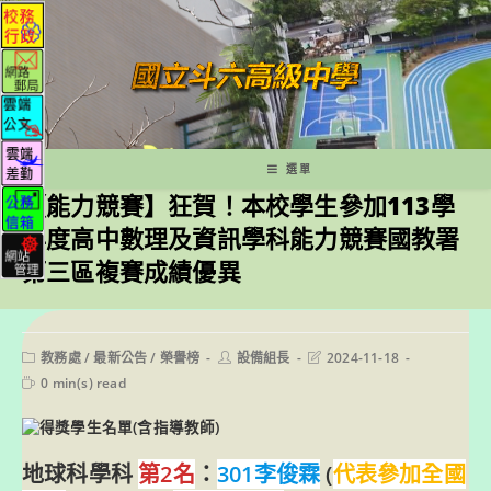
跳
轉
至
主
要
內
容
選單
【能力競賽】狂賀！本校學生參加113學
年度高中數理及資訊學科能力競賽國教署
第三區複賽成績優異
Post
Post
Post
教務處
/
最新公告
/
榮譽榜
設備組長
2024-11-18
category:
author:
last
Reading
0 min(s) read
modified:
time:
地球科學科
第2名
：
301李俊霖
(
代表參加全國