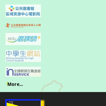
More...
:::