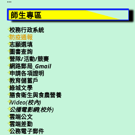
:::
師生專區
校務行政系統
防疫通報
志願選填
圖書查詢
營隊/活動/競賽
網路郵局_
Gmail
申請各項證明
教育儲蓄戶
綠城文學
膳食衛生與食農營養
iVideo(校內)
公播電影網(校外)
雲端公文
雲端差勤
公務電子郵件