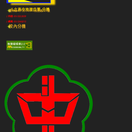
斗六高中地理位置-分機
雲林縣斗六市640010民生路224號
(市話) 05-5322039
(傳真) 05-5348213
校內分機