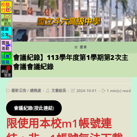
跳
轉
至
主
要
內
容
選單
【會議紀錄】113學年度第1學期第2次主
管會議會議紀錄
Post
Post
Post
Reading
最新公告
/
總務處
文書組長
2024-10-01
1 min(s) read
category:
author:
last
time:
modified:
會議紀錄(按此連結)
限使用本校m1帳號連