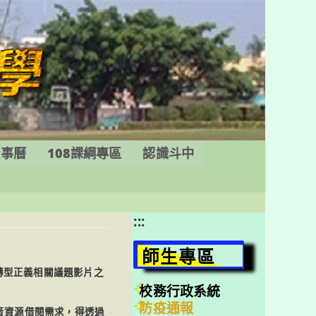
行事曆
108課綱專區
認識斗中
:::
師生專區
支轉型正義相關議題影片之
校務行政系統
防疫通報
音資源借閱需求，得透過