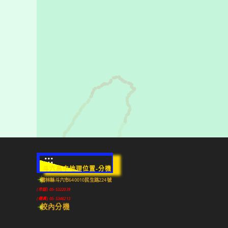
:::
斗六高中地理位置-分機
雲林縣斗六市640010民生路224號
(市話) 05-5322039
(傳真) 05-5348213
校內分機