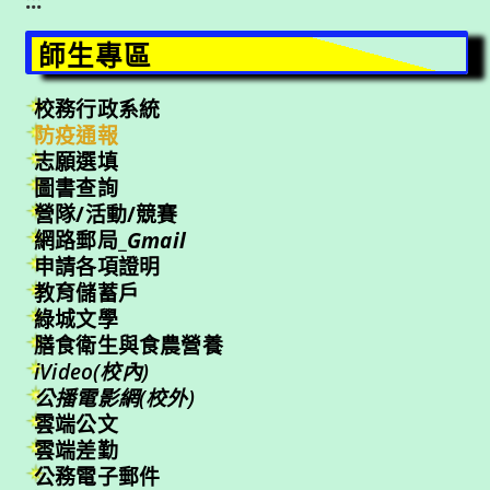
:::
師生專區
校務行政系統
防疫通報
志願選填
圖書查詢
營隊/活動/競賽
網路郵局_
Gmail
申請各項證明
教育儲蓄戶
綠城文學
膳食衛生與食農營養
iVideo(校內)
公播電影網(校外)
雲端公文
雲端差勤
公務電子郵件