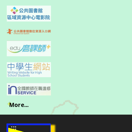
More...
:::