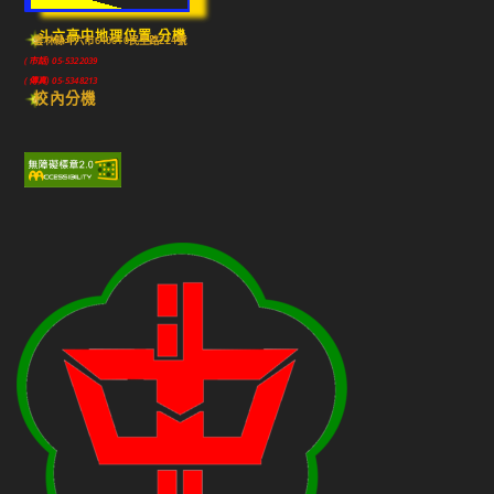
斗六高中地理位置-分機
雲林縣斗六市640010民生路224號
(市話) 05-5322039
(傳真) 05-5348213
校內分機