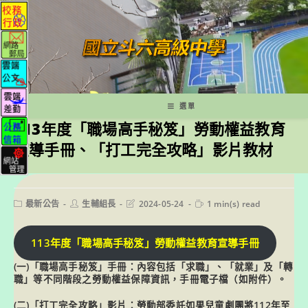
跳
轉
至
主
要
內
容
選單
113年度「職場高手秘笈」勞動權益教育
宣導手冊、「打工完全攻略」影片教材
Post
Post
Post
Reading
最新公告
生輔組長
2024-05-24
1 min(s) read
category:
author:
last
time:
modified:
113年度「職場高手秘笈」勞動權益教育宣導手冊
(一)「職場高手秘笈」手冊：內容包括「求職」、「就業」及「轉
職」等不同階段之勞動權益保障資訊，手冊電子檔（如附件）。
(二)「打工完全攻略」影片：勞動部委託如果兒童劇團將112年至