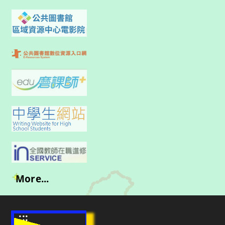
More...
:::