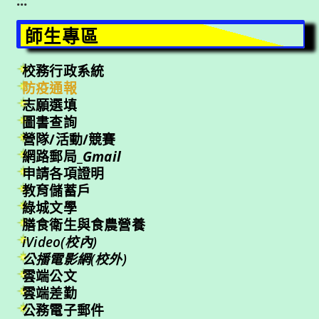
:::
師生專區
校務行政系統
防疫通報
志願選填
圖書查詢
營隊/活動/競賽
網路郵局_
Gmail
申請各項證明
教育儲蓄戶
綠城文學
膳食衛生與食農營養
iVideo(校內)
公播電影網(校外)
雲端公文
雲端差勤
公務電子郵件