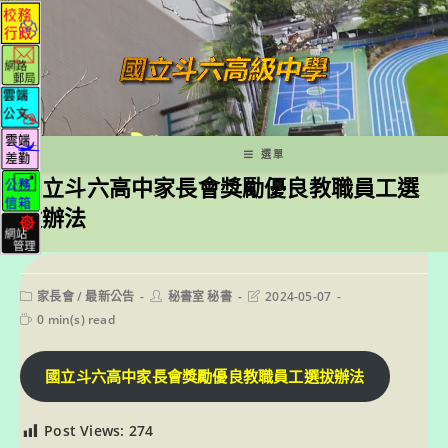
跳
轉
至
主
要
內
容
選單
國立斗六高中家長會獎勵優良教職員工選
拔辦法
Post
Post
Post
家長會
/
最新公告
秘書室 秘書
2024-05-07
category:
author:
last
Reading
0 min(s) read
modified:
time:
國立斗六高中家長會獎勵優良教職員工選拔辦法
Post Views:
274