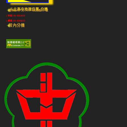
斗六高中地理位置-分機
雲林縣斗六市640010民生路224號
(市話) 05-5322039
(傳真) 05-5348213
校內分機