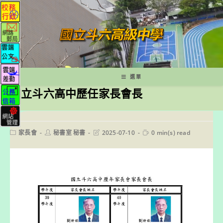
跳
轉
至
主
要
內
容
選單
國立斗六高中歷任家長會長
Post
Post
Post
Reading
家長會
秘書室 秘書
2025-07-10
0 min(s) read
category:
author:
last
time:
modified: