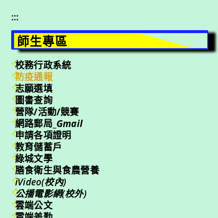
:::
師生專區
校務行政系統
防疫通報
志願選填
圖書查詢
營隊/活動/競賽
網路郵局_
Gmail
申請各項證明
教育儲蓄戶
綠城文學
膳食衛生與食農營養
iVideo(校內)
公播電影網(校外)
雲端公文
雲端差勤