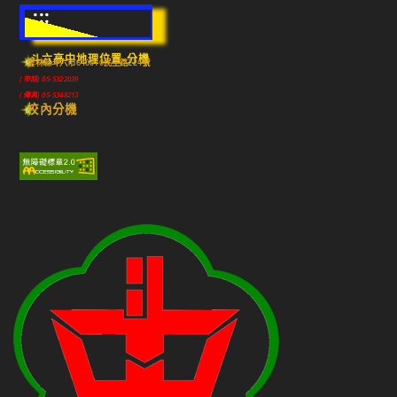
:::
斗六高中地理位置-分機
雲林縣斗六市640010民生路224號
(市話) 05-5322039
(傳真) 05-5348213
校內分機