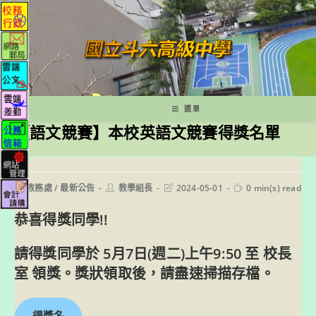
跳
轉
至
主
要
內
容
選單
【語文競賽】本校英語文競賽得獎名單
Post
Post
Post
Reading
教務處
/
最新公告
教學組長
2024-05-01
0 min(s) read
category:
author:
last
time:
modified:
恭喜得獎同學!!
請得獎同學於 5月7日(週二)上午9:50 至 校長
室 領獎。獎狀領取後，請盡速掃描存檔。
得獎名