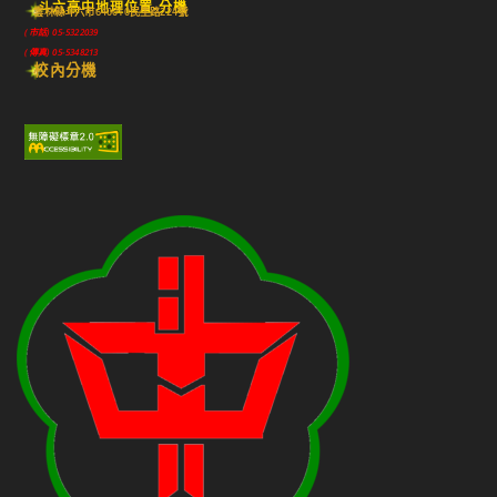
斗六高中地理位置-分機
雲林縣斗六市640010民生路224號
(市話) 05-5322039
(傳真) 05-5348213
校內分機