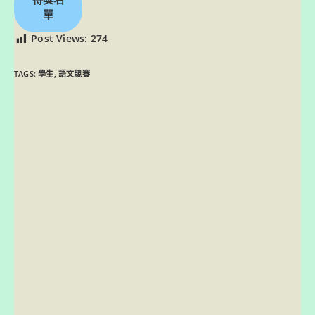
單
Post Views:
274
TAGS:
學生
,
語文競賽