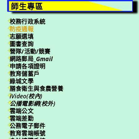
師生專區
校務行政系統
防疫通報
志願選填
圖書查詢
營隊/活動/競賽
網路郵局_
Gmail
申請各項證明
教育儲蓄戶
綠城文學
膳食衛生與食農營養
iVideo(校內)
公播電影網(校外)
雲端公文
雲端差勤
公務電子郵件
教育雲端帳號