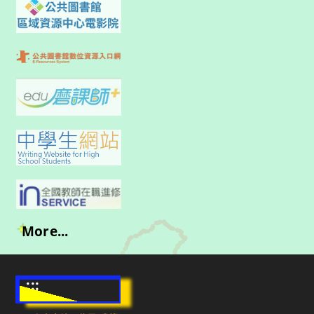
More...
:::