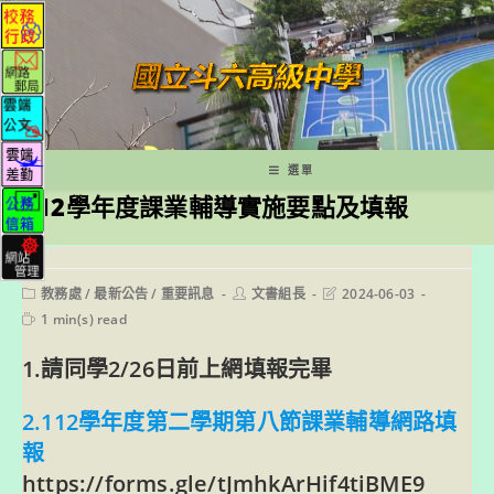
跳
轉
至
主
要
內
容
選單
112學年度課業輔導實施要點及填報
Post
Post
Post
教務處
/
最新公告
/
重要訊息
文書組長
2024-06-03
category:
author:
last
Reading
1 min(s) read
modified:
time:
1.請同學2/26日前上網填報完畢
2.112學年度第二學期第八節課業輔導網路填
報
https://forms.gle/tJmhkArHif4tiBME9