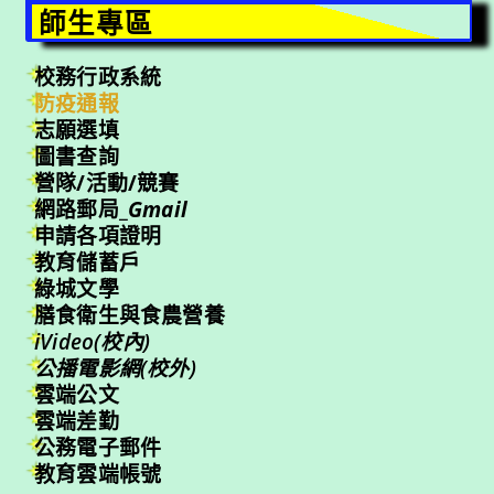
師生專區
校務行政系統
防疫通報
志願選填
圖書查詢
營隊/活動/競賽
網路郵局_
Gmail
申請各項證明
教育儲蓄戶
綠城文學
膳食衛生與食農營養
iVideo(校內)
公播電影網(校外)
雲端公文
雲端差勤
公務電子郵件
教育雲端帳號