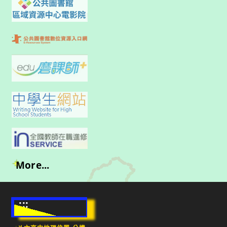
More...
:::