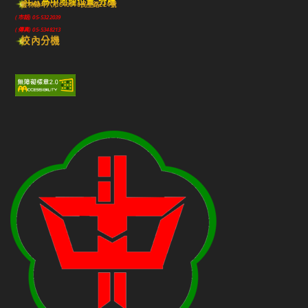
斗六高中地理位置-分機
雲林縣斗六市640010民生路224號
(市話) 05-5322039
(傳真) 05-5348213
校內分機